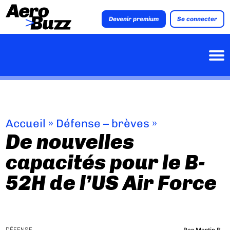
Devenir premium
Se connecter
Accueil
»
Défense – brèves
»
De nouvelles
capacités pour le B-
52H de l’US Air Force