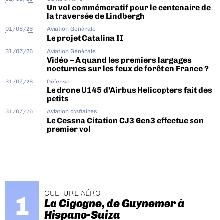
Un vol commémoratif pour le centenaire de
la traversée de Lindbergh
01/08/26
Aviation Générale
Le projet Catalina II
31/07/26
Aviation Générale
Vidéo – A quand les premiers largages
nocturnes sur les feux de forêt en France ?
31/07/26
Défense
Le drone U145 d’Airbus Helicopters fait des
petits
31/07/26
Aviation d'Affaires
Le Cessna Citation CJ3 Gen3 effectue son
premier vol
CULTURE AÉRO
La Cigogne, de Guynemer à
Hispano-Suiza