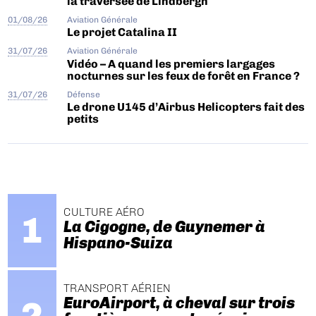
la traversée de Lindbergh
01/08/26
Aviation Générale
Le projet Catalina II
31/07/26
Aviation Générale
Vidéo – A quand les premiers largages
nocturnes sur les feux de forêt en France ?
31/07/26
Défense
Le drone U145 d’Airbus Helicopters fait des
petits
CULTURE AÉRO
La Cigogne, de Guynemer à
Hispano-Suiza
TRANSPORT AÉRIEN
EuroAirport, à cheval sur trois