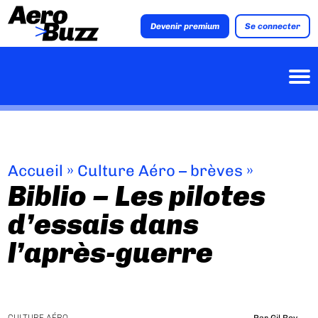
Devenir premium
Se connecter
Accueil
»
Culture Aéro – brèves
»
Biblio – Les pilotes
d’essais dans
l’après-guerre