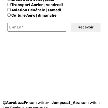
Transport Aérien | vendredi
Aviation Générale | samedi
Culture Aéro | dimanche
@AerobuzzFr
sur twitter |
Jumpseat_Abz
sur twitch
Les Replays
sur youtube