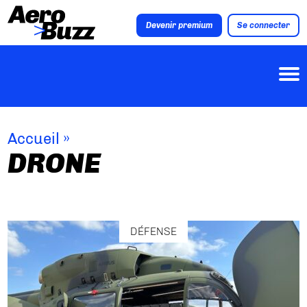
Devenir premium
Se connecter
Accueil
»
DRONE
DÉFENSE