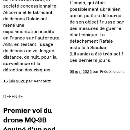
L’engin, qui était
société concessionnaire
possiblement ukrainien,
Alicorne et le fabricant
aurait pu être détourné
de drones Delair ont
de son objectif russe par
mené une
des mesures de guerre
expérimentation inédite
électronique. Le
en France sur l’autoroute
détachement Rafale
A88, en testant l’usage
installé à Siauliai
de drones en vol longue
(Lituanie) a été très actif
distance, de nuit, pour la
ces derniers jours.
surveillance et la
détection des risques.
09 juin 2026
par
Frédéric Lert
15 juin 2026
par
Aerobuzz
DÉFENSE
Premier vol du
drone MQ-9B
équipé d’un pod