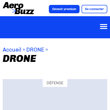
Devenir premium
Se connecter
Accueil
»
DRONE
»
DRONE
DÉFENSE