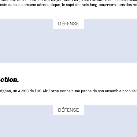
aucisse taillée pour les vols moyen-courrier, c’est l’aventure de l’homme modern
n reste dans le domaine aéronautique, le sujet des vols long-courriers dans des 
DÉFENSE
ction.
afghan, un A-29B de l’US Air Force connait une panne de son ensemble propulsif.
DÉFENSE