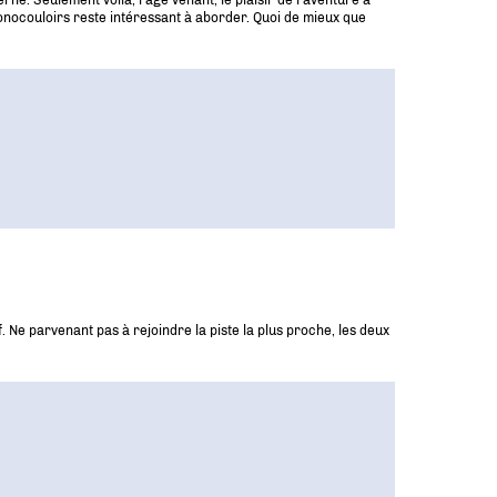
e. Seulement voilà, l’âge venant, le plaisir de l’aventure à
monocouloirs reste intéressant à aborder. Quoi de mieux que
 Ne parvenant pas à rejoindre la piste la plus proche, les deux