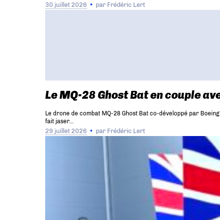
30 juillet 2026
par
Frédéric Lert
Le MQ-28 Ghost Bat en couple ave
Le drone de combat MQ-28 Ghost Bat co-développé par Boeing Au
fait jaser…
29 juillet 2026
par
Frédéric Lert