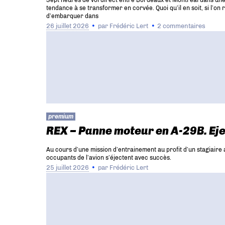
Sept heures de vol direct entre Bordeaux et Montréal dans une s
tendance à se transformer en corvée. Quoi qu’il en soit, si l’o
d’embarquer dans
26 juillet 2026
par
Frédéric Lert
2 commentaires
premium
REX – Panne moteur en A-29B. Eje
Au cours d’une mission d’entrainement au profit d’un stagiaire 
occupants de l’avion s’éjectent avec succès.
25 juillet 2026
par
Frédéric Lert