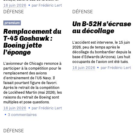
16 juin 2026
par
Frédéric Lert
DÉFENSE
DÉFENSE
Un B-52H s’écrase
premium
au décollage
Remplacement du
T-45 Goshawk :
L’accident est intervene, le 15 juin
Boeing jette
2026, peu de temps après le
l’éponge
décollage du bombardier depuis la
base d’Edwards (Arizona). Les huit
occupants de l’avion ont été tués.
L’avionneur de Chicago renonce à
16 juin 2026
par
Frédéric Lert
participer à la compétition pour le
remplacement des avions
d’entrainement de l’US Navy. Il
faisait pourtant figure de favori.
Après le retrait de la compétition
de Lockheed Martin (mai 2026), les
raisons du retrait de Boeing sont
multiples et pose questions.
16 juin 2026
par
Frédéric Lert
3 commentaires
DÉFENSE