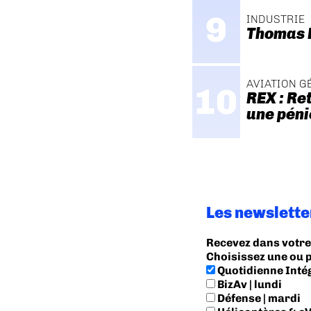
INDUSTRIE
Thomas P
AVIATION G
REX : Re
une pén
Les newslette
Recevez dans votre 
Choisissez une ou 
Quotidienne Inté
BizAv | lundi
Défense | mardi