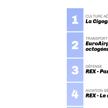
CULTURE A
La Cigog
TRANSPORT
EuroAirp
octogén
DÉFENSE
REX - Pa
AVIATION G
REX - Le