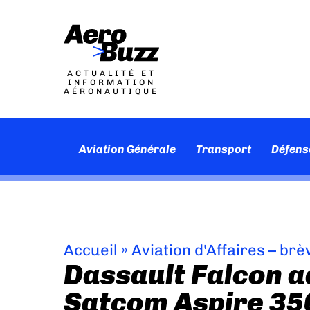
ACTUALITÉ ET
INFORMATION
AÉRONAUTIQUE
Aviation Générale
Transport
Défens
Accueil
»
Aviation d'Affaires – brè
Dassault Falcon a
Satcom Aspire 35