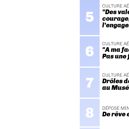
CULTURE A
"Des val
courage, 
l’engage
CULTURE A
"A ma fa
Pas une 
CULTURE A
Drôles d
au Musée
DÉPOSE MI
De rêve 