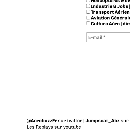
Hélicoptères & eV
Industrie & Jobs |
Transport Aérien 
Aviation Générale
Culture Aéro | d
@AerobuzzFr
sur twitter |
Jumpseat_Abz
sur 
Les Replays
sur youtube