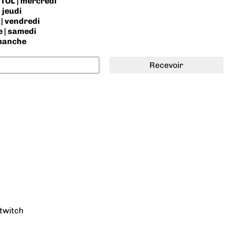
TOL | mercredi
 jeudi
| vendredi
 | samedi
imanche
twitch