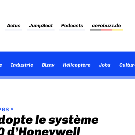
Actus
JumpSeat
Podcasts
aerobuzz.de
e
Industrie
Bizav
Hélicoptère
Jobs
Cultur
ves
»
dopte le système
0 d’Honeywell