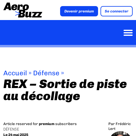
Devenir premium
Se connecter
Accueil
»
Défense
»
REX – Sortie de piste
au décollage
Article reserved for
premium
subscribers
Par
Frédéric
Lert
DÉFENSE
Le 24 mai 2025