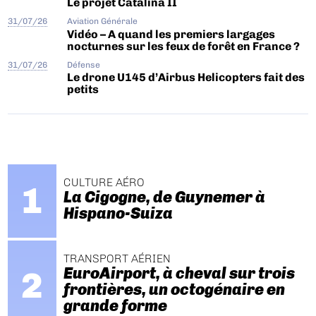
Le projet Catalina II
31/07/26
Aviation Générale
Vidéo – A quand les premiers largages
nocturnes sur les feux de forêt en France ?
31/07/26
Défense
Le drone U145 d’Airbus Helicopters fait des
petits
CULTURE AÉRO
La Cigogne, de Guynemer à
Hispano-Suiza
TRANSPORT AÉRIEN
EuroAirport, à cheval sur trois
frontières, un octogénaire en
grande forme