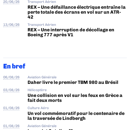
20/06/26
Transport Aérien
REX – Une défaillance électrique entraîne la
perte totale des écrans en vol sur un ATR-
42
13/06/26
Transport Aérien
REX – Une interruption de décollage en
Boeing 777 après V1
En bref
06/08/26
Aviation Générale
Daher livre le premier TBM 980 au Brésil
03/08/26
Hélicoptère
Une collision en vol sur les feux en Grèce a
fait deux morts
01/08/26
Culture Aéro
Un vol commémoratif pour le centenaire de
la traversée de Lindbergh
01/08/26
Aviation Générale