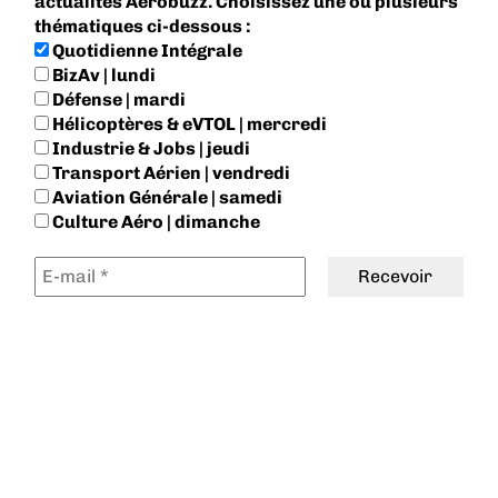
actualités Aerobuzz. Choisissez une ou plusieurs
thématiques ci-dessous :
Quotidienne Intégrale
BizAv | lundi
Défense | mardi
Hélicoptères & eVTOL | mercredi
Industrie & Jobs | jeudi
Transport Aérien | vendredi
Aviation Générale | samedi
Culture Aéro | dimanche