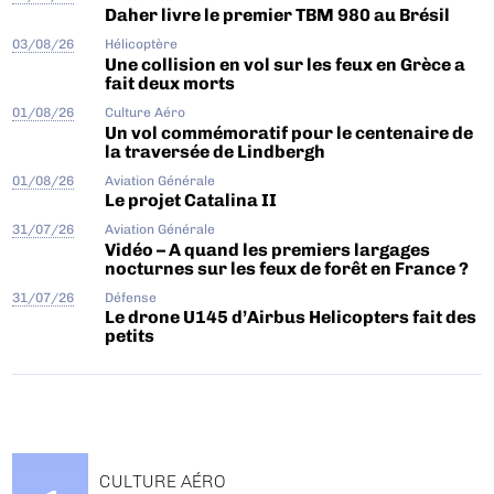
Daher livre le premier TBM 980 au Brésil
03/08/26
Hélicoptère
Une collision en vol sur les feux en Grèce a
fait deux morts
01/08/26
Culture Aéro
Un vol commémoratif pour le centenaire de
la traversée de Lindbergh
01/08/26
Aviation Générale
Le projet Catalina II
31/07/26
Aviation Générale
Vidéo – A quand les premiers largages
nocturnes sur les feux de forêt en France ?
31/07/26
Défense
Le drone U145 d’Airbus Helicopters fait des
petits
CULTURE AÉRO