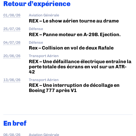
Retour d’expérience
01/08/26
Aviation Générale
REX – Le show aérien tourne au drame
25/07/26
Défense
REX – Panne moteur en A-29B. Ejection.
04/07/26
Défense
Rex – Collision en vol de deux Rafale
20/06/26
Transport Aérien
REX – Une défaillance électrique entraîne la
perte totale des écrans en vol sur un ATR-
42
13/06/26
Transport Aérien
REX – Une interruption de décollage en
Boeing 777 après V1
En bref
06/08/26
Aviation Générale