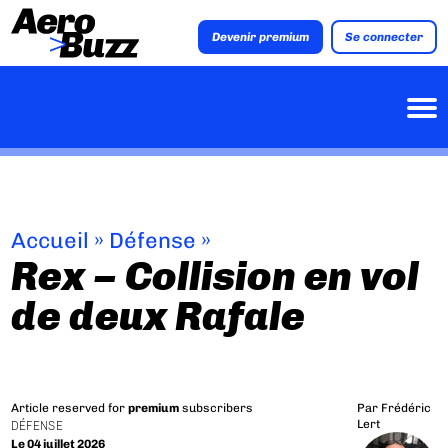
Devenir premium
Se connecter
Accueil
»
Défense
»
Rex – Collision en vol
de deux Rafale
Article reserved for
premium
subscribers
Par
Frédéric
Lert
DÉFENSE
Le 04 juillet 2026