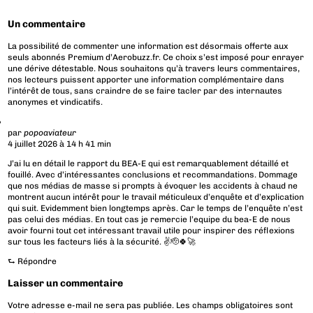
Un commentaire
La possibilité de commenter une information est désormais offerte aux
seuls abonnés Premium d’Aerobuzz.fr. Ce choix s’est imposé pour enrayer
une dérive détestable. Nous souhaitons qu’à travers leurs commentaires,
nos lecteurs puissent apporter une information complémentaire dans
l’intérêt de tous, sans craindre de se faire tacler par des internautes
anonymes et vindicatifs.
par
popoaviateur
4 juillet 2026 à 14 h 41 min
J’ai lu en détail le rapport du BEA-E qui est remarquablement détaillé et
fouillé. Avec d’intéressantes conclusions et recommandations. Dommage
que nos médias de masse si prompts à évoquer les accidents à chaud ne
montrent aucun intérêt pour le travail méticuleux d’enquête et d’explication
qui suit. Evidemment bien longtemps après. Car le temps de l’enquête n’est
pas celui des médias. En tout cas je remercie l’equipe du bea-E de nous
avoir fourni tout cet intéressant travail utile pour inspirer des réflexions
sur tous les facteurs liés à la sécurité. ✌️🫡🍀🚀
⮑
Répondre
Laisser un commentaire
Votre adresse e-mail ne sera pas publiée.
Les champs obligatoires sont