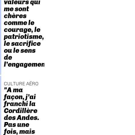
valeurs qui
me sont
chères
comme le
courage, le
patriotisme,
le sacrifice
ou le sens
de
l’engagement."
CULTURE AÉRO
"A ma
façon, j’ai
franchi la
Cordillère
des Andes.
Pas une
fois, mais