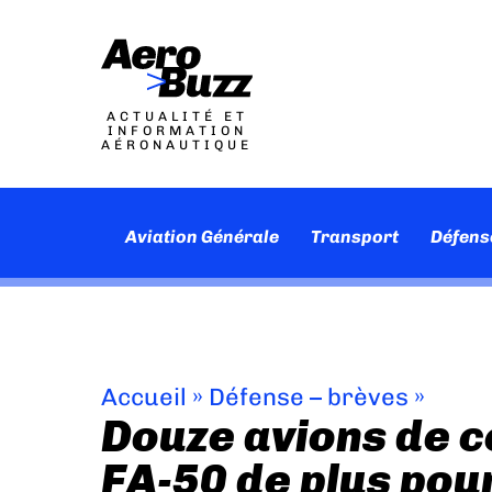
ACTUALITÉ ET
INFORMATION
AÉRONAUTIQUE
Aviation Générale
Transport
Défens
Accueil
»
Défense – brèves
»
Douze avions de 
FA-50 de plus pou