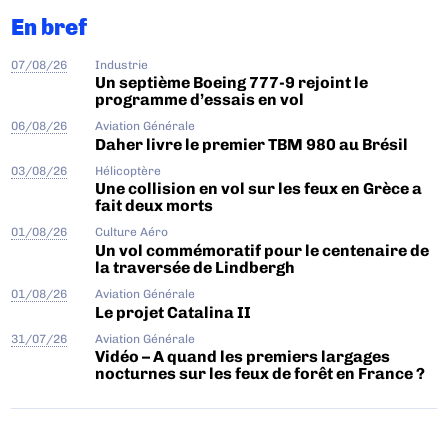
En bref
07/08/26
Industrie
Un septième Boeing 777-9 rejoint le
programme d’essais en vol
06/08/26
Aviation Générale
Daher livre le premier TBM 980 au Brésil
03/08/26
Hélicoptère
Une collision en vol sur les feux en Grèce a
fait deux morts
01/08/26
Culture Aéro
Un vol commémoratif pour le centenaire de
la traversée de Lindbergh
01/08/26
Aviation Générale
Le projet Catalina II
31/07/26
Aviation Générale
Vidéo – A quand les premiers largages
nocturnes sur les feux de forêt en France ?