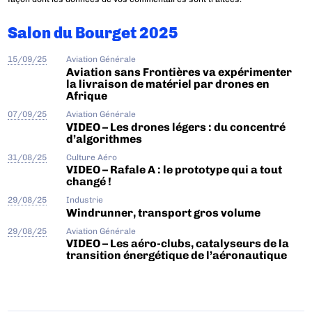
Salon du Bourget 2025
15/09/25
Aviation Générale
Aviation sans Frontières va expérimenter
la livraison de matériel par drones en
Afrique
07/09/25
Aviation Générale
VIDEO – Les drones légers : du concentré
d’algorithmes
31/08/25
Culture Aéro
VIDEO – Rafale A : le prototype qui a tout
changé !
29/08/25
Industrie
Windrunner, transport gros volume
29/08/25
Aviation Générale
VIDEO – Les aéro-clubs, catalyseurs de la
transition énergétique de l’aéronautique