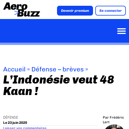
Devenir premium
Se connecter
Accueil
»
Défense – brèves
»
L’Indonésie veut 48
Kaan !
DÉFENSE
Par
Frédéric
Lert
Le 23 juin 2025
Laissez vos commentaires