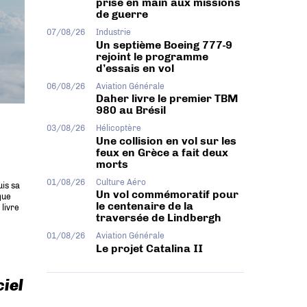
prise en main aux missions
de guerre
07/08/26
Industrie
Un septième Boeing 777-9
rejoint le programme
d’essais en vol
06/08/26
Aviation Générale
Daher livre le premier TBM
980 au Brésil
03/08/26
Hélicoptère
Une collision en vol sur les
feux en Grèce a fait deux
morts
01/08/26
Culture Aéro
uis sa
Un vol commémoratif pour
que
le centenaire de la
livre
traversée de Lindbergh
01/08/26
Aviation Générale
Le projet Catalina II
ciel