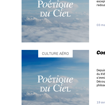
except
redout
03 ma
Cos
CULTURE AÉRO
Depuis
du XVI
s’immi
Découv
philos
19 av