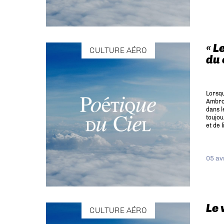
« L
CULTURE AÉRO
du 
Lorsqu
Ambroi
dans l
toujou
et de l
05 av
Le 
CULTURE AÉRO