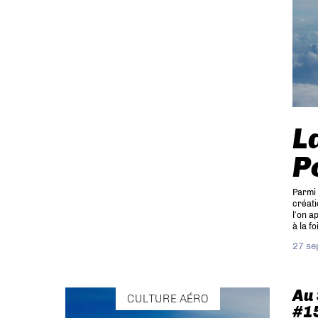
L
P
Parmi 
créati
l’on a
à la fo
27 se
Au 
CULTURE AÉRO
#1