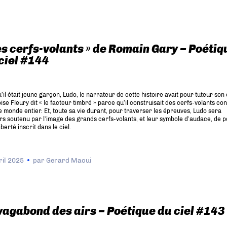
es cerfs-volants » de Romain Gary – Poétiq
ciel #144
’il était jeune garçon, Ludo, le narrateur de cette histoire avait pour tuteur son 
se Fleury dit « le facteur timbré » parce qu’il construisait des cerfs-volants co
e monde entier. Et, toute sa vie durant, pour traverser les épreuves, Ludo sera
rs soutenu par l’image des grands cerfs-volants, et leur symbole d’audace, de p
iberté inscrit dans le ciel.
ril 2025
par
Gerard Maoui
vagabond des airs – Poétique du ciel #143