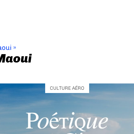
aoui
»
Maoui
CULTURE AÉRO