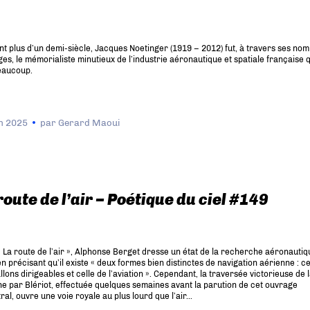
t plus d’un demi-siècle, Jacques Noetinger (1919 – 2012) fut, à travers ses no
es, le mémorialiste minutieux de l’industrie aéronautique et spatiale française qu
beaucoup.
in 2025
par
Gerard Maoui
route de l’air – Poétique du ciel #149
 La route de l’air », Alphonse Berget dresse un état de la recherche aéronautiq
n précisant qu’il existe « deux formes bien distinctes de navigation aérienne : ce
llons dirigeables et celle de l’aviation ». Cependant, la traversée victorieuse de 
 par Blériot, effectuée quelques semaines avant la parution de cet ouvrage
ral, ouvre une voie royale au plus lourd que l’air…