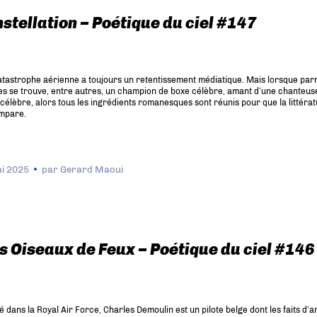
stellation – Poétique du ciel #147
tastrophe aérienne a toujours un retentissement médiatique. Mais lorsque parm
es se trouve, entre autres, un champion de boxe célèbre, amant d’une chanteus
célèbre, alors tous les ingrédients romanesques sont réunis pour que la littéra
empare.
i 2025
par
Gerard Maoui
 Oiseaux de Feux – Poétique du ciel #146
 dans la Royal Air Force, Charles Demoulin est un pilote belge dont les faits d’