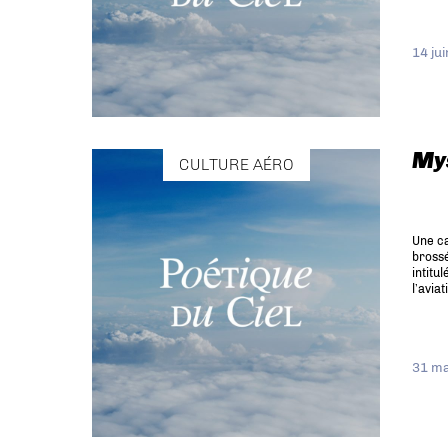
14 ju
Mys
CULTURE AÉRO
Une ca
brossé
intitu
l’avia
31 ma