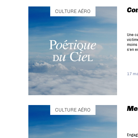
Con
CULTURE AÉRO
Une ca
victim
moins 
s’en 
17 ma
Mes
CULTURE AÉRO
Engagé