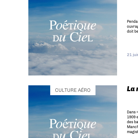
Pendan
ouvrag
doit 
21 ju
La 
CULTURE AÉRO
Dans «
1909 e
des ba
Manche
magist