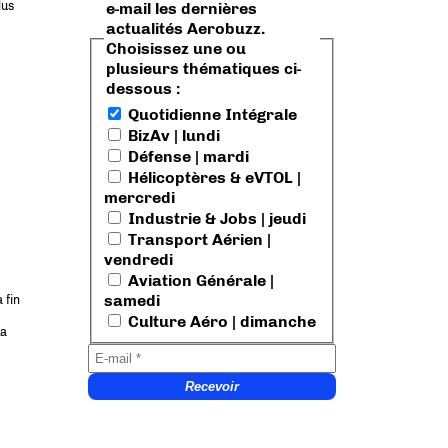
e-mail les dernières
lus
actualités Aerobuzz.
Choisissez une ou
plusieurs thématiques ci-
dessous :
Quotidienne Intégrale
BizAv | lundi
Défense | mardi
Hélicoptères & eVTOL |
mercredi
Industrie & Jobs | jeudi
Transport Aérien |
vendredi
Aviation Générale |
samedi
 fin
Culture Aéro | dimanche
La