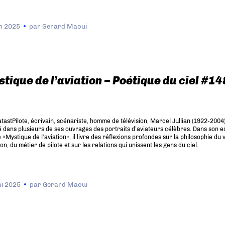
in 2025
par
Gerard Maoui
tique de l’aviation – Poétique du ciel #14
tastPilote, écrivain, scénariste, homme de télévision, Marcel Jullian (1922-2004)
 dans plusieurs de ses ouvrages des portraits d’aviateurs célèbres. Dans son e
lé «Mystique de l’aviation», il livre des réflexions profondes sur la philosophie du v
tion, du métier de pilote et sur les relations qui unissent les gens du ciel.
i 2025
par
Gerard Maoui