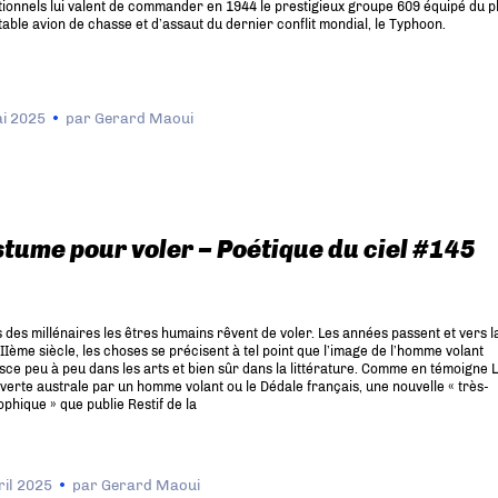
ionnels lui valent de commander en 1944 le prestigieux groupe 609 équipé du p
able avion de chasse et d’assaut du dernier conflit mondial, le Typhoon.
i 2025
par
Gerard Maoui
tume pour voler – Poétique du ciel #145
 des millénaires les êtres humains rêvent de voler. Les années passent et vers la
IIème siècle, les choses se précisent à tel point que l’image de l’homme volant
sce peu à peu dans les arts et bien sûr dans la littérature. Comme en témoigne 
erte australe par un homme volant ou le Dédale français, une nouvelle « très-
ophique » que publie Restif de la
ril 2025
par
Gerard Maoui