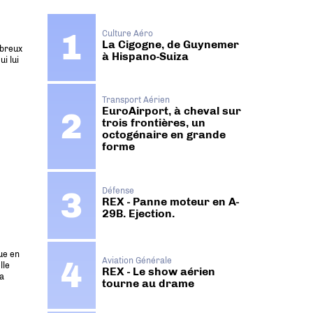
Culture Aéro
La Cigogne, de Guynemer
mbreux
à Hispano-Suiza
i lui
Transport Aérien
EuroAirport, à cheval sur
trois frontières, un
octogénaire en grande
forme
Défense
REX - Panne moteur en A-
29B. Ejection.
ue en
Aviation Générale
lle
REX - Le show aérien
la
tourne au drame