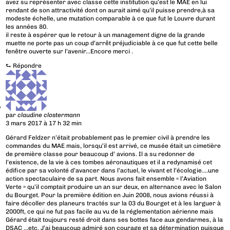
avez su représenter avec classe cette institution qu’est le MAE en lui
rendant de son attractivité dont on aurait aimé qu’il puisse prendre,à sa
modeste échelle, une mutation comparable à ce que fut le Louvre durant
les années 80.
il reste à espérer que le retour à un management digne de la grande
muette ne porte pas un coup d’arrêt préjudiciable à ce que fut cette belle
fenêtre ouverte sur l’avenir…Encore merci .
⮑
Répondre
par
claudine clostermann
3 mars 2017 à 17 h 32 min
Gérard Feldzer n’était probablement pas le premier civil à prendre les
commandes du MAE mais, lorsqu’il est arrivé, ce musée était un cimetière
de première classe pour beaucoup d’ avions. Il a su redonner de
l’existence, de la vie à ces tombes aéronautiques et il a redynamisé cet
édifice par sa volonté d’avancer dans l’actuel, le vivant et l’écologie….une
action spectaculaire de sa part. Nous avons fait ensemble « l’Aviation
Verte » qu’il comptait produire un an sur deux, en alternance avec le Salon
du Bourget. Pour la première édition en Juin 2008, nous avions réussi à
faire décoller des planeurs tractés sur la 03 du Bourget et à les larguer à
2000ft, ce qui ne fut pas facile au vu de la réglementation aérienne mais
Gérard était toujours resté droit dans ses bottes face aux gendarmes, à la
DSAC …etc. J’ai beaucoup admiré son courage et sa détermination puisque