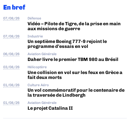
En bref
07/08/26
Défense
Vidéo – Pilote de Tigre, de la prise en main
aux missions de guerre
07/08/26
Industrie
Un septième Boeing 777-9 rejoint le
programme d’essais en vol
06/08/26
Aviation Générale
Daher livre le premier TBM 980 au Brésil
03/08/26
Hélicoptère
Une collision en vol sur les feux en Grèce a
fait deux morts
01/08/26
Culture Aéro
Un vol commémoratif pour le centenaire de
la traversée de Lindbergh
01/08/26
Aviation Générale
Le projet Catalina II