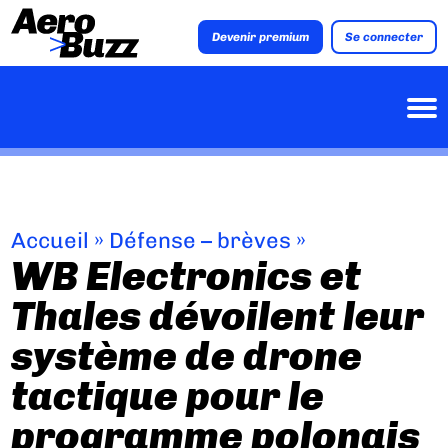
Devenir premium
Se connecter
Accueil
»
Défense – brèves
»
WB Electronics et
Thales dévoilent leur
système de drone
tactique pour le
programme polonais