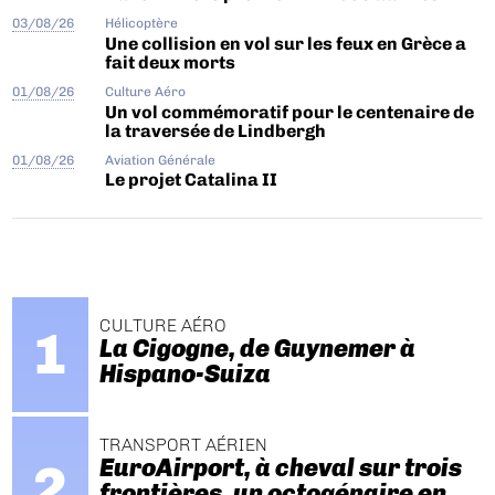
03/08/26
Hélicoptère
Une collision en vol sur les feux en Grèce a
fait deux morts
01/08/26
Culture Aéro
Un vol commémoratif pour le centenaire de
la traversée de Lindbergh
01/08/26
Aviation Générale
Le projet Catalina II
CULTURE AÉRO
La Cigogne, de Guynemer à
Hispano-Suiza
TRANSPORT AÉRIEN
EuroAirport, à cheval sur trois
frontières, un octogénaire en