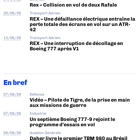
Rex – Collision en vol de deux Rafale
20/06/26
Transport Aérien
REX – Une défaillance électrique entraîne la
perte totale des écrans en vol sur un ATR-
42
13/06/26
Transport Aérien
REX – Une interruption de décollage en
Boeing 777 après V1
En bref
07/08/26
Défense
Vidéo – Pilote de Tigre, de la prise en main
aux missions de guerre
07/08/26
Industrie
Un septième Boeing 777-9 rejoint le
programme d’essais en vol
06/08/26
Aviation Générale
Daher livre le premier TBM 980 au Brésil