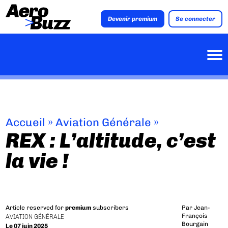
Devenir premium
Se connecter
Accueil
»
Aviation Générale
»
REX : L’altitude, c’est
la vie !
Article reserved for
premium
subscribers
Par
Jean-
François
AVIATION GÉNÉRALE
Bourgain
Le 07 juin 2025