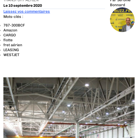
TRANSPORT AÉRIEN
Par
Jérôme
Bonnard
Le 10 septembre 2020
Laissez vos commentaires
Mots-clés :
767-300BCF
Amazon
CARGO
flotte
fret aérien
LEASING
WESTJET