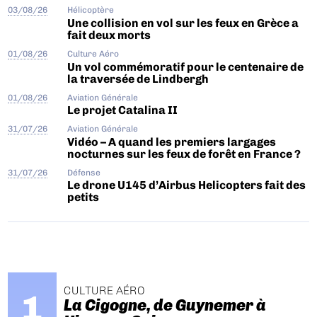
03/08/26
Hélicoptère
Une collision en vol sur les feux en Grèce a
fait deux morts
01/08/26
Culture Aéro
Un vol commémoratif pour le centenaire de
la traversée de Lindbergh
01/08/26
Aviation Générale
Le projet Catalina II
31/07/26
Aviation Générale
Vidéo – A quand les premiers largages
nocturnes sur les feux de forêt en France ?
31/07/26
Défense
Le drone U145 d’Airbus Helicopters fait des
petits
CULTURE AÉRO
La Cigogne, de Guynemer à