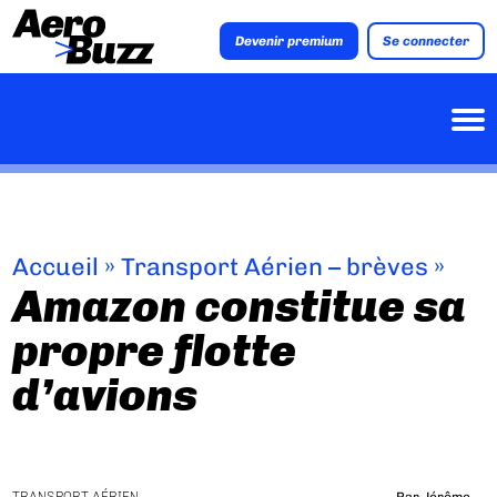
Devenir premium
Se connecter
Accueil
»
Transport Aérien – brèves
»
Amazon constitue sa
propre flotte
d’avions