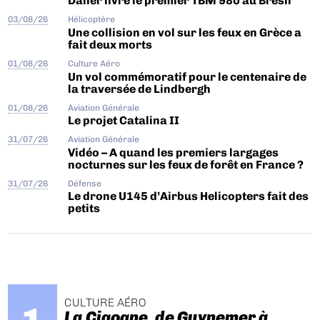
Daher livre le premier TBM 980 au Brésil
03/08/26
Hélicoptère
Une collision en vol sur les feux en Grèce a
fait deux morts
01/08/26
Culture Aéro
Un vol commémoratif pour le centenaire de
la traversée de Lindbergh
01/08/26
Aviation Générale
Le projet Catalina II
31/07/26
Aviation Générale
Vidéo – A quand les premiers largages
nocturnes sur les feux de forêt en France ?
31/07/26
Défense
Le drone U145 d’Airbus Helicopters fait des
petits
CULTURE AÉRO
La Cigogne, de Guynemer à