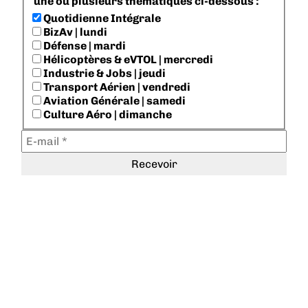
une ou plusieurs thématiques ci-dessous :
Quotidienne Intégrale
BizAv | lundi
Défense | mardi
Hélicoptères & eVTOL | mercredi
Industrie & Jobs | jeudi
Transport Aérien | vendredi
Aviation Générale | samedi
Culture Aéro | dimanche