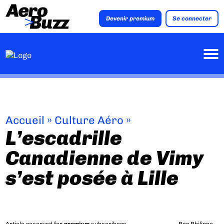
Devenir premium
Se connecter
Accueil
»
Culture Aéro
»
L’escadrille
Canadienne de Vimy
s’est posée à Lille