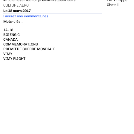
Article reserved for
premium
subscribers
Par
Philippe
Chetail
CULTURE AÉRO
Le 18 mars 2017
Laissez vos commentaires
Mots-clés :
14-18
BOIENG C
CANADA
COMMEMORATIONS
PREMIERE GUERRE MONDIALE
VIMY
VIMY FLIGHT