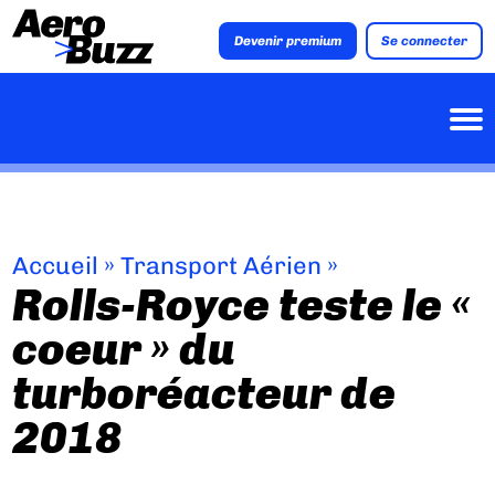
Devenir premium
Se connecter
Accueil
»
Transport Aérien
»
Rolls-Royce teste le «
coeur » du
turboréacteur de
2018