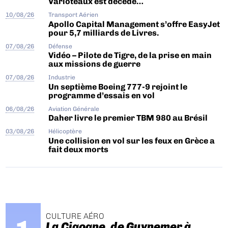
Varloteaux est décédé…
10/08/26
Transport Aérien
Apollo Capital Management s’offre EasyJet
pour 5,7 milliards de Livres.
07/08/26
Défense
Vidéo – Pilote de Tigre, de la prise en main
aux missions de guerre
07/08/26
Industrie
Un septième Boeing 777-9 rejoint le
programme d’essais en vol
06/08/26
Aviation Générale
Daher livre le premier TBM 980 au Brésil
03/08/26
Hélicoptère
Une collision en vol sur les feux en Grèce a
fait deux morts
CULTURE AÉRO
La Cigogne, de Guynemer à