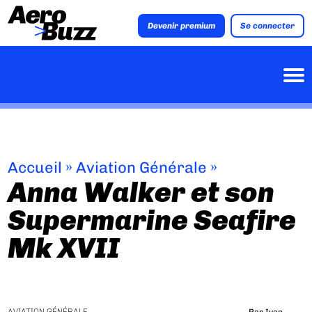
Devenir premium
Se connecter
Accueil
»
Aviation Générale
»
Anna Walker et son
Supermarine Seafire
Mk XVII