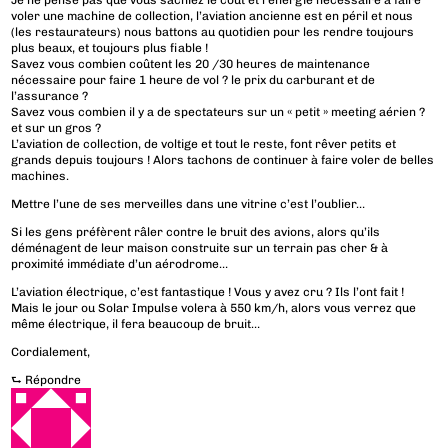
Je ne pense pas que vous sachiez le coût et l’énergie nécessaire à faire
voler une machine de collection, l’aviation ancienne est en péril et nous
(les restaurateurs) nous battons au quotidien pour les rendre toujours
plus beaux, et toujours plus fiable !
Savez vous combien coûtent les 20 /30 heures de maintenance
nécessaire pour faire 1 heure de vol ? le prix du carburant et de
l’assurance ?
Savez vous combien il y a de spectateurs sur un « petit » meeting aérien ?
et sur un gros ?
L’aviation de collection, de voltige et tout le reste, font rêver petits et
grands depuis toujours ! Alors tachons de continuer à faire voler de belles
machines.
Mettre l’une de ses merveilles dans une vitrine c’est l’oublier…
Si les gens préfèrent râler contre le bruit des avions, alors qu’ils
déménagent de leur maison construite sur un terrain pas cher & à
proximité immédiate d’un aérodrome…
L’aviation électrique, c’est fantastique ! Vous y avez cru ? Ils l’ont fait !
Mais le jour ou Solar Impulse volera à 550 km/h, alors vous verrez que
même électrique, il fera beaucoup de bruit…
Cordialement,
⮑
Répondre