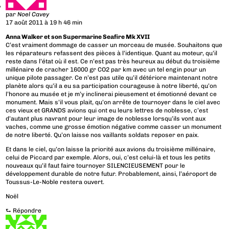
par
Noel Cavey
17 août 2011 à 19 h 46 min
Anna Walker et son Supermarine Seafire Mk XVII
C’est vraiment dommage de casser un morceau de musée. Souhaitons que
les réparateurs refassent des pièces à l’identique. Quant au moteur, qu’il
reste dans l’état où il est. Ce n’est pas très heureux au début du troisième
millénaire de cracher 16000 gr CO2 par km avec un tel engin pour un
unique pilote passager. Ce n’est pas utile qu’il détériore maintenant notre
planète alors qu’il a eu sa participation courageuse à notre liberté, qu’on
l’honore au musée et je m’y inclinerai pieusement et émotionné devant ce
monument. Mais s’il vous plait, qu’on arrête de tournoyer dans le ciel avec
ces vieux et GRANDS avions qui ont eu leurs lettres de noblesse, c’est
d’autant plus navrant pour leur image de noblesse lorsqu’ils vont aux
vaches, comme une grosse émotion négative comme casser un monument
de notre liberté. Qu’on laisse nos vaillants soldats reposer en paix.
Et dans le ciel, qu’on laisse la priorité aux avions du troisième millénaire,
celui de Piccard par exemple. Alors, oui, c’est celui-là et tous les petits
nouveaux qu’il faut faire tournoyer SILENCIEUSEMENT pour le
développement durable de notre futur. Probablement, ainsi, l’aéroport de
Toussus-Le-Noble restera ouvert.
Noël
⮑
Répondre