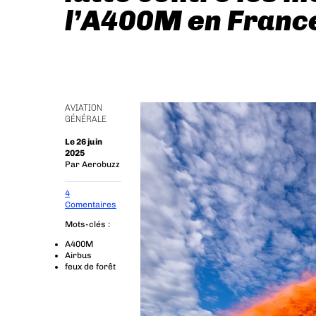
l’A400M en Franc
AVIATION
GÉNÉRALE
Le 26 juin
2025
Par
Aerobuzz
4
Comentaires
Mots-clés :
A400M
Airbus
feux de forêt