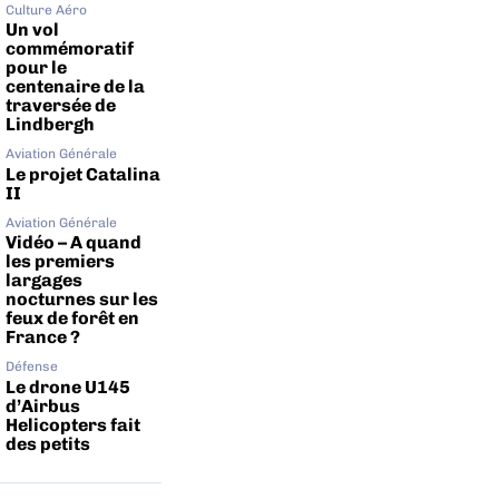
Culture Aéro
Un vol
commémoratif
pour le
centenaire de la
traversée de
Lindbergh
Aviation Générale
Le projet Catalina
II
Aviation Générale
Vidéo – A quand
les premiers
largages
nocturnes sur les
feux de forêt en
France ?
Défense
Le drone U145
d’Airbus
Helicopters fait
des petits