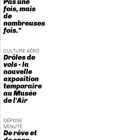
Pas une
fois, mais
de
nombreuses
fois."
CULTURE AÉRO
Drôles de
vols - la
nouvelle
exposition
temporaire
au Musée
de l'Air
DÉPOSE
MINUTE
De rêve et