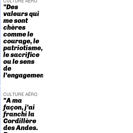
CULTURE AÉRO
"Des
valeurs qui
me sont
chères
comme le
courage, le
patriotisme,
le sacrifice
ou le sens
de
l’engagement."
CULTURE AÉRO
"A ma
façon, j’ai
franchi la
Cordillère
des Andes.