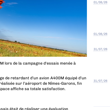
01/08/26
01/08/26
31/07/26
0M lors de la campagne d'essais menée à
gage de retardant d’un avion A400M équipé d’un
31/07/26
, réalisée sur l’aéroport de Nîmes-Garons, fin
pace affiche sa totale satisfaction.
sais était de réaliser une évaluation