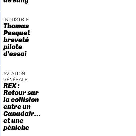
de sang
INDUSTRIE
Thomas
Pesquet
breveté
pilote
d'essai
AVIATION
GÉNÉRALE
REX :
Retour sur
la collision
entre un
Canadair…
et une
péniche