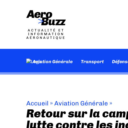
ACTUALITÉ ET
INFORMATION
AÉRONAUTIQUE
Aviation Générale
Transport
Défens
Accueil
»
Aviation Générale
»
Retour sur la cam
lutte contre les i