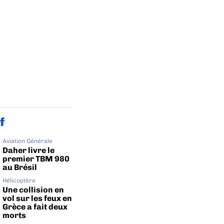
f
Aviation Générale
Daher livre le
premier TBM 980
au Brésil
Hélicoptère
Une collision en
vol sur les feux en
Grèce a fait deux
morts