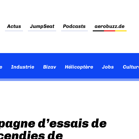
Actus
JumpSeat
Podcasts
aerobuzz.de
e
Industrie
Bizav
Hélicoptère
Jobs
Cultur
pagne d’essais de
ncendies de