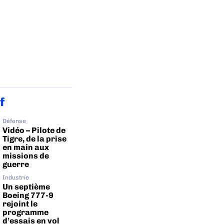
f
Défense
Vidéo – Pilote de
Tigre, de la prise
en main aux
missions de
guerre
Industrie
Un septième
Boeing 777-9
rejoint le
programme
d’essais en vol