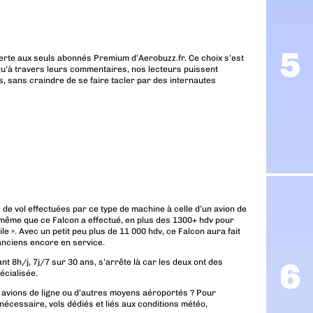
erte aux seuls abonnés Premium d’Aerobuzz.fr. Ce choix s’est
u’à travers leurs commentaires, nos lecteurs puissent
, sans craindre de se faire tacler par des internautes
de vol effectuées par ce type de machine à celle d’un avion de
e même que ce Falcon a effectué, en plus des 1300+ hdv pour
e ». Avec un petit peu plus de 11 000 hdv, ce Falcon aura fait
anciens encore en service.
nt 8h/j, 7j/7 sur 30 ans, s’arrête là car les deux ont des
écialisée.
 avions de ligne ou d’autres moyens aéroportés ? Pour
écessaire, vols dédiés et liés aux conditions météo,