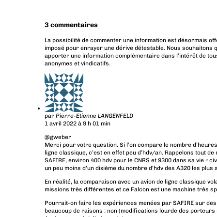
3 commentaires
La possibilité de commenter une information est désormais off
imposé pour enrayer une dérive détestable. Nous souhaitons q
apporter une information complémentaire dans l’intérêt de tous
anonymes et vindicatifs.
par
Pierre-Etienne LANGENFELD
1 avril 2022 à 9 h 01 min
@gweber
Merci pour votre question. Si l’on compare le nombre d’heures 
ligne classique, c’est en effet peu d’hdv/an. Rappelons tout d
SAFIRE, environ 400 hdv pour le CNRS et 9300 dans sa vie « civil
un peu moins d’un dixième du nombre d’hdv des A320 les plus 
En réalité, la comparaison avec un avion de ligne classique vola
missions très différentes et ce Falcon est une machine très sp
Pourrait-on faire les expériences menées par SAFIRE sur des
beaucoup de raisons : non (modifications lourde des porteurs n