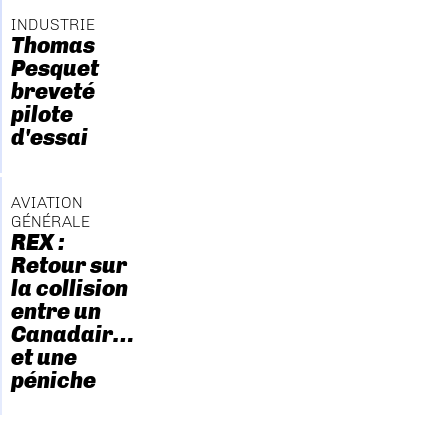
INDUSTRIE
Thomas
Pesquet
breveté
pilote
d'essai
AVIATION
GÉNÉRALE
REX :
Retour sur
la collision
entre un
Canadair…
et une
péniche