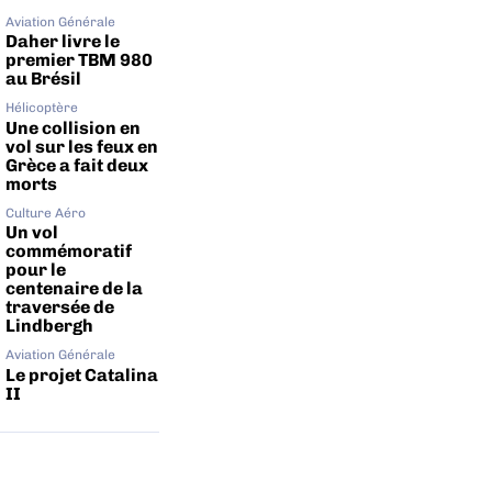
Aviation Générale
Daher livre le
premier TBM 980
au Brésil
Hélicoptère
Une collision en
vol sur les feux en
Grèce a fait deux
morts
Culture Aéro
Un vol
commémoratif
pour le
centenaire de la
traversée de
Lindbergh
Aviation Générale
Le projet Catalina
II