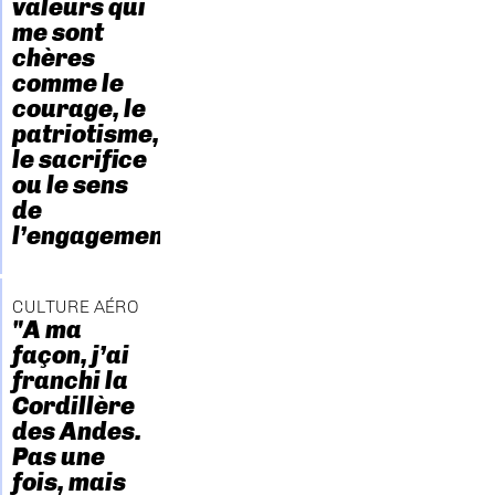
valeurs qui
me sont
chères
comme le
courage, le
patriotisme,
le sacrifice
ou le sens
de
l’engagement."
CULTURE AÉRO
"A ma
façon, j’ai
franchi la
Cordillère
des Andes.
Pas une
fois, mais