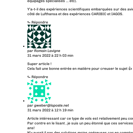
équipages spécialisés … etc).
Y’a-t-il des expériences scientifiques embarquées sur des avio
côté de Lufthansa et des expériences CARIBIC et IAGOS.
⮑
Répondre
par
Romain Lavigne
31 mars 2022 à 22 h 03 min
Super article !
Cela fait une bonne entrée en matière pour creuser le sujet 👍
⮑
Répondre
par
gweber@laposte.net
31 mars 2022 à 12 h 19 min
Article intéressant car ce type de vols est relativement peu co
Par contre en le lisant , je suis un peu étonné que ces service
ans!
N’y aurait il pas des solutions moins onéreuses car en comptan