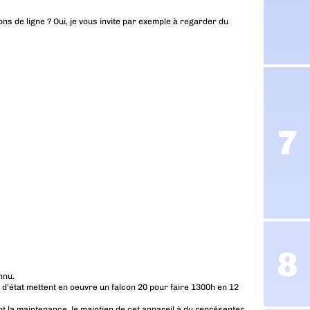
ns de ligne ? Oui, je vous invite par exemple à regarder du
nnu.
s d’état mettent en oeuvre un falcon 20 pour faire 1300h en 12
t la maintenance, le maintien de cet appareil à du représenter