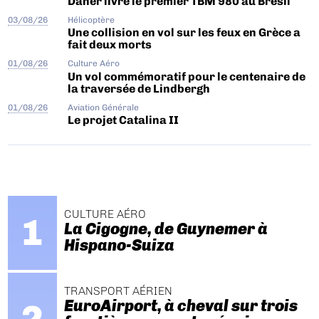
Daher livre le premier TBM 980 au Brésil
03/08/26
Hélicoptère
Une collision en vol sur les feux en Grèce a
fait deux morts
01/08/26
Culture Aéro
Un vol commémoratif pour le centenaire de
la traversée de Lindbergh
01/08/26
Aviation Générale
Le projet Catalina II
CULTURE AÉRO
La Cigogne, de Guynemer à
Hispano-Suiza
TRANSPORT AÉRIEN
EuroAirport, à cheval sur trois