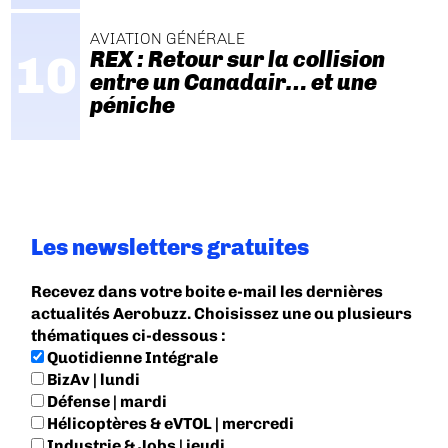
AVIATION GÉNÉRALE
REX : Retour sur la collision
entre un Canadair… et une
péniche
Les newsletters gratuites
Recevez dans votre boite e-mail les dernières
actualités Aerobuzz. Choisissez une ou plusieurs
thématiques ci-dessous :
Quotidienne Intégrale
BizAv | lundi
Défense | mardi
Hélicoptères & eVTOL | mercredi
Industrie & Jobs | jeudi