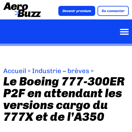
Devenir premium
Se connecter
Accueil
»
Industrie – brèves
»
Le Boeing 777-300ER
P2F en attendant les
versions cargo du
777X et de l’A350