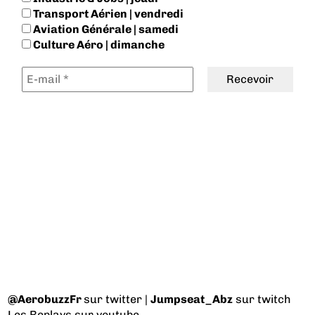
Transport Aérien | vendredi
Aviation Générale | samedi
Culture Aéro | dimanche
@AerobuzzFr
sur twitter |
Jumpseat_Abz
sur twitch
Les Replays
sur youtube