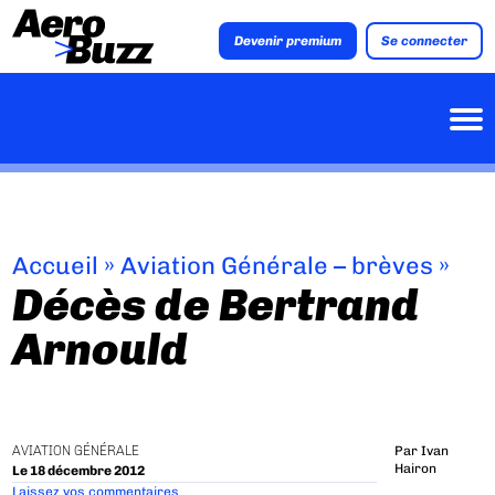
Devenir premium
Se connecter
Accueil
»
Aviation Générale – brèves
»
Décès de Bertrand
Arnould
AVIATION GÉNÉRALE
Par
Ivan
Hairon
Le 18 décembre 2012
Laissez vos commentaires