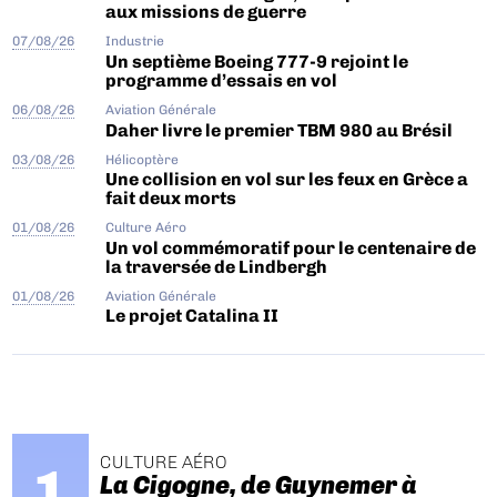
aux missions de guerre
07/08/26
Industrie
Un septième Boeing 777-9 rejoint le
programme d’essais en vol
06/08/26
Aviation Générale
Daher livre le premier TBM 980 au Brésil
03/08/26
Hélicoptère
Une collision en vol sur les feux en Grèce a
fait deux morts
01/08/26
Culture Aéro
Un vol commémoratif pour le centenaire de
la traversée de Lindbergh
01/08/26
Aviation Générale
Le projet Catalina II
CULTURE AÉRO
La Cigogne, de Guynemer à