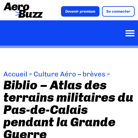
Devenir premium
Se connecter
Accueil
»
Culture Aéro – brèves
»
Biblio – Atlas des
terrains militaires du
Pas-de-Calais
pendant la Grande
Guerre