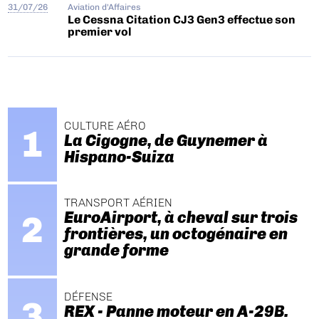
31/07/26
Aviation d'Affaires
Le Cessna Citation CJ3 Gen3 effectue son
premier vol
CULTURE AÉRO
La Cigogne, de Guynemer à
Hispano-Suiza
TRANSPORT AÉRIEN
EuroAirport, à cheval sur trois
frontières, un octogénaire en
grande forme
DÉFENSE
REX - Panne moteur en A-29B.