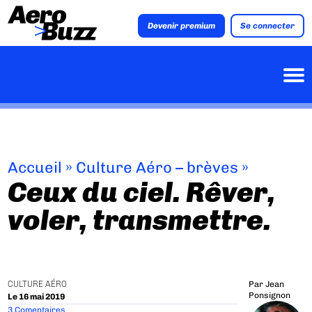
Devenir premium
Se connecter
Accueil
»
Culture Aéro – brèves
»
Ceux du ciel. Rêver,
voler, transmettre.
CULTURE AÉRO
Par
Jean
Ponsignon
Le 16 mai 2019
3 Comentaires