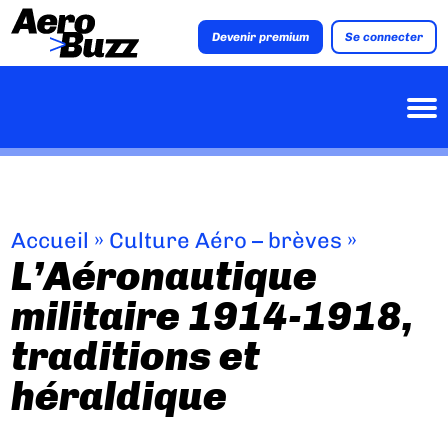
Devenir premium
Se connecter
Accueil
»
Culture Aéro – brèves
»
L’Aéronautique
militaire 1914-1918,
traditions et
héraldique