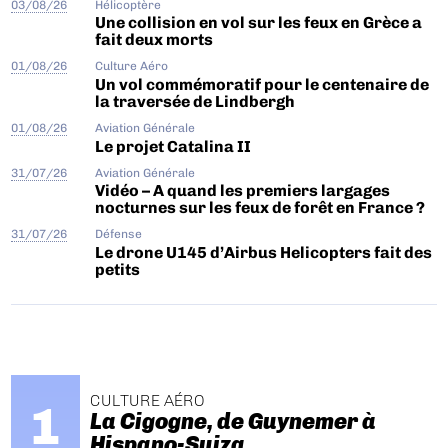
03/08/26
Hélicoptère
Une collision en vol sur les feux en Grèce a
fait deux morts
01/08/26
Culture Aéro
Un vol commémoratif pour le centenaire de
la traversée de Lindbergh
01/08/26
Aviation Générale
Le projet Catalina II
31/07/26
Aviation Générale
Vidéo – A quand les premiers largages
nocturnes sur les feux de forêt en France ?
31/07/26
Défense
Le drone U145 d’Airbus Helicopters fait des
petits
CULTURE AÉRO
La Cigogne, de Guynemer à
Hispano-Suiza