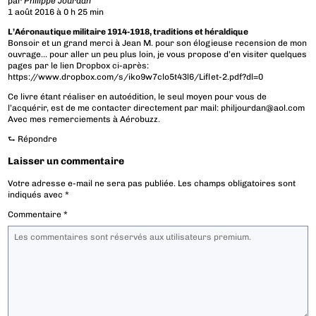
par
Philippe Jourdan
1 août 2016 à 0 h 25 min
L’Aéronautique militaire 1914-1918, traditions et héraldique
Bonsoir et un grand merci à Jean M. pour son élogieuse recension de mon
ouvrage… pour aller un peu plus loin, je vous propose d’en visiter quelques
pages par le lien Dropbox ci-après:
https://www.dropbox.com/s/iko9w7clo5t43l6/Liflet-2.pdf?dl=0
Ce livre étant réaliser en autoédition, le seul moyen pour vous de
l’acquérir, est de me contacter directement par mail:
philjourdan@aol.com
Avec mes remerciements à Aérobuzz.
⮑
Répondre
Laisser un commentaire
Votre adresse e-mail ne sera pas publiée.
Les champs obligatoires sont
indiqués avec
*
Commentaire
*