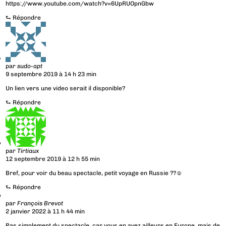
https://www.youtube.com/watch?v=6UpRUOpnGbw
⮑
Répondre
par
sudo-apt
9 septembre 2019 à 14 h 23 min
Un lien vers une video serait il disponible?
⮑
Répondre
par
Tirtiaux
12 septembre 2019 à 12 h 55 min
Bref, pour voir du beau spectacle, petit voyage en Russie ??☺️
⮑
Répondre
par
François Brevot
2 janvier 2022 à 11 h 44 min
Pas simplement du spectacle, car vous en avez ailleurs en Europe, mais de