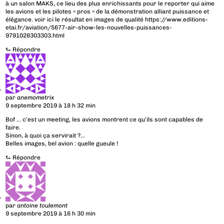
à un salon MAKS, ce lieu des plus enrichissants pour le reporter qui aime
les avions et les pilotes « pros » de la démonstration alliant puissance et
élégance. voir ici le résultat en images de qualité
https://www.editions-
etai.fr/aviation/5677-air-show-les-nouvelles-puissances-
9791028303303.html
⮑
Répondre
par
anemometrix
9 septembre 2019 à 18 h 32 min
Bof … c’est un meeting, les avions montrent ce qu’ils sont capables de
faire.
Sinon, à quoi ça servirait ?…
Belles images, bel avion : quelle gueule !
⮑
Répondre
par
antoine toulemont
9 septembre 2019 à 16 h 30 min