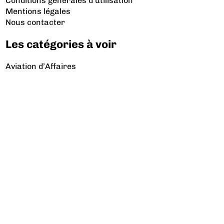
Conditions générales d'utilisation
Mentions légales
Nous contacter
Les catégories à voir
Aviation d’Affaires
Aviation Générale
Culture Aéro
Débat et opinion
Défense
Dépose minute
Hélicoptère
Industrie
Transport Aérien
Les sujets à lire
Airbus
Air France
Bibliographie