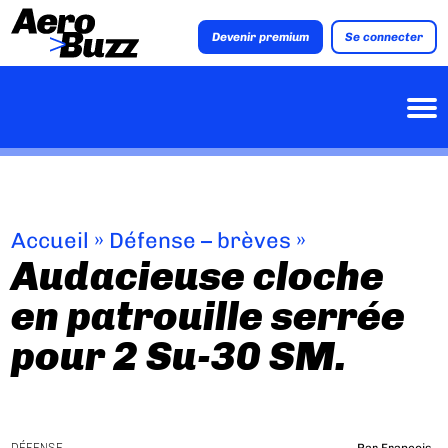
Devenir premium
Se connecter
Accueil
»
Défense – brèves
»
Audacieuse cloche
en patrouille serrée
pour 2 Su-30 SM.