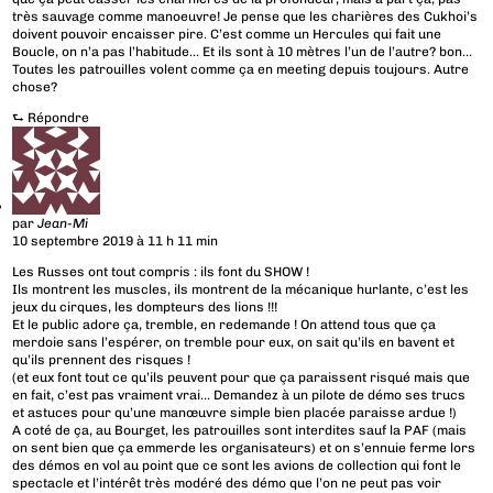
très sauvage comme manoeuvre! Je pense que les charières des Cukhoi’s
doivent pouvoir encaisser pire. C’est comme un Hercules qui fait une
Boucle, on n’a pas l’habitude… Et ils sont à 10 mètres l’un de l’autre? bon…
Toutes les patrouilles volent comme ça en meeting depuis toujours. Autre
chose?
⮑
Répondre
par
Jean-Mi
10 septembre 2019 à 11 h 11 min
Les Russes ont tout compris : ils font du SHOW !
Ils montrent les muscles, ils montrent de la mécanique hurlante, c’est les
jeux du cirques, les dompteurs des lions !!!
Et le public adore ça, tremble, en redemande ! On attend tous que ça
merdoie sans l’espérer, on tremble pour eux, on sait qu’ils en bavent et
qu’ils prennent des risques !
(et eux font tout ce qu’ils peuvent pour que ça paraissent risqué mais que
en fait, c’est pas vraiment vrai… Demandez à un pilote de démo ses trucs
et astuces pour qu’une manœuvre simple bien placée paraisse ardue !)
A coté de ça, au Bourget, les patrouilles sont interdites sauf la PAF (mais
on sent bien que ça emmerde les organisateurs) et on s’ennuie ferme lors
des démos en vol au point que ce sont les avions de collection qui font le
spectacle et l’intérêt très modéré des démo que l’on ne peut pas voir