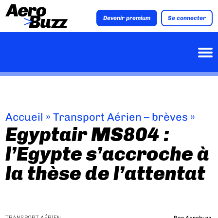
Devenir premium
Se connecter
Accueil
»
Transport Aérien – brèves
»
Egyptair MS804 :
l’Egypte s’accroche à
la thèse de l’attentat