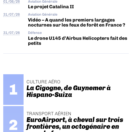
01/08/26
Aviation Générale
Le projet Catalina II
31/07/26
Aviation Générale
Vidéo – A quand les premiers largages
nocturnes sur les feux de forêt en France ?
31/07/26
Défense
Le drone U145 d’Airbus Helicopters fait des
petits
CULTURE AÉRO
La Cigogne, de Guynemer à
Hispano-Suiza
TRANSPORT AÉRIEN
EuroAirport, à cheval sur trois
frontières, un octogénaire en