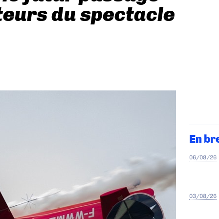
cteurs du spectacle
En br
06/08/26
03/08/26