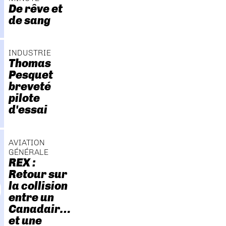
De rêve et
de sang
INDUSTRIE
Thomas
Pesquet
breveté
pilote
d'essai
AVIATION
GÉNÉRALE
REX :
Retour sur
la collision
entre un
Canadair…
et une