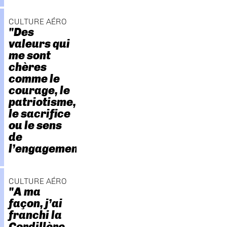
CULTURE AÉRO
"Des
valeurs qui
me sont
chères
comme le
courage, le
patriotisme,
le sacrifice
ou le sens
de
l’engagement."
CULTURE AÉRO
"A ma
façon, j’ai
franchi la
Cordillère