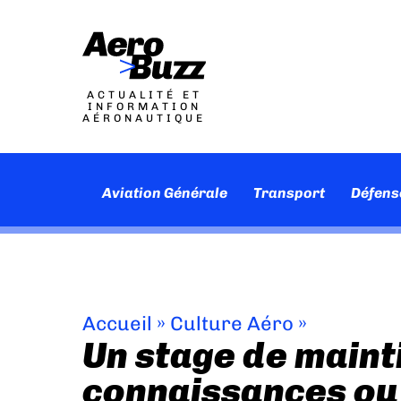
ACTUALITÉ ET
INFORMATION
AÉRONAUTIQUE
Aviation Générale
Transport
Défens
Accueil
»
Culture Aéro
»
Un stage de maint
connaissances ou 