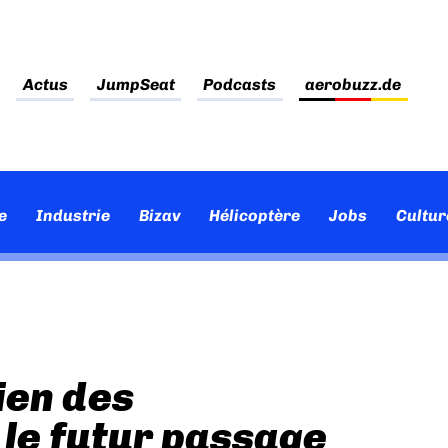
Actus
JumpSeat
Podcasts
aerobuzz.de
e
Industrie
Bizav
Hélicoptère
Jobs
Cultur
ien des
le futur passage