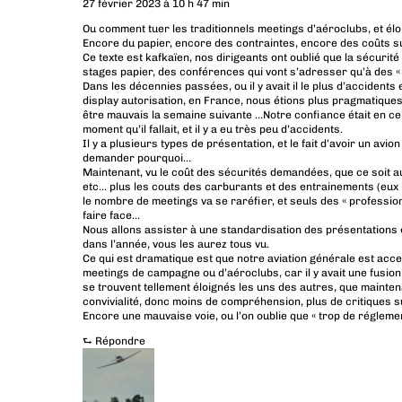
27 février 2023 à 10 h 47 min
Ou comment tuer les traditionnels meetings d’aéroclubs, et éloi
Encore du papier, encore des contraintes, encore des coûts
Ce texte est kafkaïen, nos dirigeants ont oublié que la sécurité
stages papier, des conférences qui vont s’adresser qu’à des «
Dans les décennies passées, ou il y avait il le plus d’accidents
display autorisation, en France, nous étions plus pragmatiques, 
être mauvais la semaine suivante …Notre confiance était en celu
moment qu’il fallait, et il y a eu très peu d’accidents.
Il y a plusieurs types de présentation, et le fait d’avoir un avi
demander pourquoi…
Maintenant, vu le coût des sécurités demandées, que ce soit a
etc… plus les couts des carburants et des entrainements (eux
le nombre de meetings va se raréfier, et seuls des « professio
faire face…
Nous allons assister à une standardisation des présentations
dans l’année, vous les aurez tous vu.
Ce qui est dramatique est que notre aviation générale est acc
meetings de campagne ou d’aéroclubs, car il y avait une fusion
se trouvent tellement éloignés les uns des autres, que maint
convivialité, donc moins de compréhension, plus de critiques su
Encore une mauvaise voie, ou l’on oublie que « trop de réglemen
⮑
Répondre