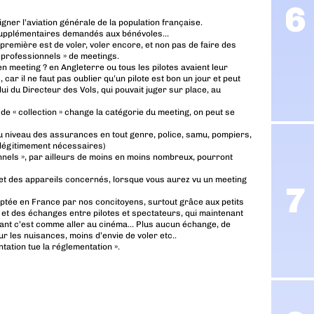
gner l’aviation générale de la population française.
 supplémentaires demandés aux bénévoles…
 première est de voler, voler encore, et non pas de faire des
 professionnels » de meetings.
 en meeting ? en Angleterre ou tous les pilotes avaient leur
car il ne faut pas oublier qu’un pilote est bon un jour et peut
i du Directeur des Vols, qui pouvait juger sur place, au
on de « collection » change la catégorie du meeting, on peut se
u niveau des assurances en tout genre, police, samu, pompiers,
 légitimement nécessaires)
nnels », par ailleurs de moins en moins nombreux, pourront
 et des appareils concernés, lorsque vous aurez vu un meeting
eptée en France par nos concitoyens, surtout grâce aux petits
 et des échanges entre pilotes et spectateurs, qui maintenant
enant c’est comme aller au cinéma… Plus aucun échange, de
r les nuisances, moins d’envie de voler etc..
tation tue la réglementation ».