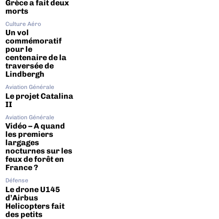
Grèce a fait deux
morts
Culture Aéro
Un vol
commémoratif
pour le
centenaire de la
traversée de
Lindbergh
Aviation Générale
Le projet Catalina
II
Aviation Générale
Vidéo – A quand
les premiers
largages
nocturnes sur les
feux de forêt en
France ?
Défense
Le drone U145
d’Airbus
Helicopters fait
des petits