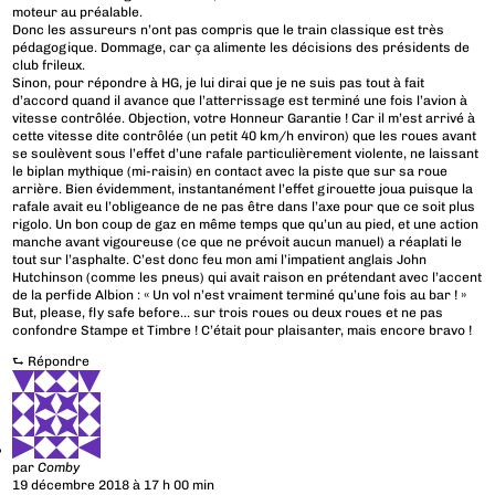
moteur au préalable.
Donc les assureurs n’ont pas compris que le train classique est très
pédagogique. Dommage, car ça alimente les décisions des présidents de
club frileux.
Sinon, pour répondre à HG, je lui dirai que je ne suis pas tout à fait
d’accord quand il avance que l’atterrissage est terminé une fois l’avion à
vitesse contrôlée. Objection, votre Honneur Garantie ! Car il m’est arrivé à
cette vitesse dite contrôlée (un petit 40 km/h environ) que les roues avant
se soulèvent sous l’effet d’une rafale particulièrement violente, ne laissant
le biplan mythique (mi-raisin) en contact avec la piste que sur sa roue
arrière. Bien évidemment, instantanément l’effet girouette joua puisque la
rafale avait eu l’obligeance de ne pas être dans l’axe pour que ce soit plus
rigolo. Un bon coup de gaz en même temps que qu’un au pied, et une action
manche avant vigoureuse (ce que ne prévoit aucun manuel) a réaplati le
tout sur l’asphalte. C’est donc feu mon ami l’impatient anglais John
Hutchinson (comme les pneus) qui avait raison en prétendant avec l’accent
de la perfide Albion : « Un vol n’est vraiment terminé qu’une fois au bar ! »
But, please, fly safe before… sur trois roues ou deux roues et ne pas
confondre Stampe et Timbre ! C’était pour plaisanter, mais encore bravo !
⮑
Répondre
par
Comby
19 décembre 2018 à 17 h 00 min