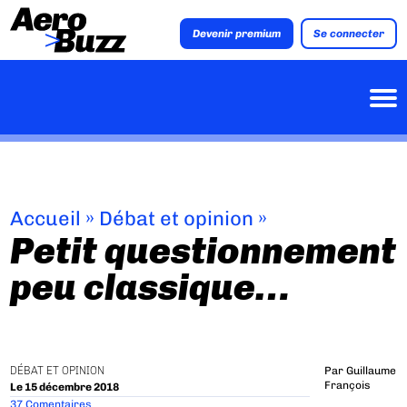
Devenir premium
Se connecter
Accueil
»
Débat et opinion
»
Petit questionnement
peu classique…
DÉBAT ET OPINION
Par
Guillaume
François
Le 15 décembre 2018
37 Comentaires