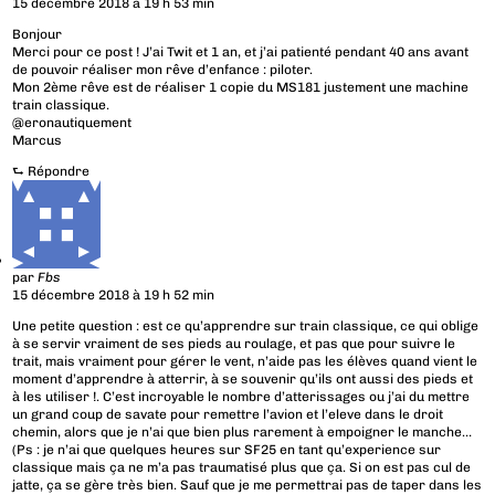
15 décembre 2018 à 19 h 53 min
Bonjour
Merci pour ce post ! J’ai Twit et 1 an, et j’ai patienté pendant 40 ans avant
de pouvoir réaliser mon rêve d’enfance : piloter.
Mon 2ème rêve est de réaliser 1 copie du MS181 justement une machine
train classique.
@eronautiquement
Marcus
⮑
Répondre
par
Fbs
15 décembre 2018 à 19 h 52 min
Une petite question : est ce qu’apprendre sur train classique, ce qui oblige
à se servir vraiment de ses pieds au roulage, et pas que pour suivre le
trait, mais vraiment pour gérer le vent, n’aide pas les élèves quand vient le
moment d’apprendre à atterrir, à se souvenir qu’ils ont aussi des pieds et
à les utiliser !. C’est incroyable le nombre d’atterissages ou j’ai du mettre
un grand coup de savate pour remettre l’avion et l’eleve dans le droit
chemin, alors que je n’ai que bien plus rarement à empoigner le manche…
(Ps : je n’ai que quelques heures sur SF25 en tant qu’experience sur
classique mais ça ne m’a pas traumatisé plus que ça. Si on est pas cul de
jatte, ça se gère très bien. Sauf que je me permettrai pas de taper dans les