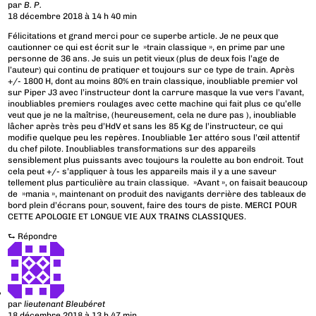
par
B. P.
18 décembre 2018 à 14 h 40 min
Félicitations et grand merci pour ce superbe article. Je ne peux que
cautionner ce qui est écrit sur le »train classique », en prime par une
personne de 36 ans. Je suis un petit vieux (plus de deux fois l’age de
l’auteur) qui continu de pratiquer et toujours sur ce type de train. Après
+/- 1800 H, dont au moins 80% en train classique, inoubliable premier vol
sur Piper J3 avec l’instructeur dont la carrure masque la vue vers l’avant,
inoubliables premiers roulages avec cette machine qui fait plus ce qu’elle
veut que je ne la maîtrise, (heureusement, cela ne dure pas ), inoubliable
lâcher après très peu d’HdV et sans les 85 Kg de l’instructeur, ce qui
modifie quelque peu les repères. Inoubliable 1er attéro sous l’œil attentif
du chef pilote. Inoubliables transformations sur des appareils
sensiblement plus puissants avec toujours la roulette au bon endroit. Tout
cela peut +/- s’appliquer à tous les appareils mais il y a une saveur
tellement plus particulière au train classique. »Avant », on faisait beaucoup
de »mania », maintenant on produit des navigants derrière des tableaux de
bord plein d’écrans pour, souvent, faire des tours de piste. MERCI POUR
CETTE APOLOGIE ET LONGUE VIE AUX TRAINS CLASSIQUES.
⮑
Répondre
par
lieutenant Bleubéret
18 décembre 2018 à 13 h 47 min