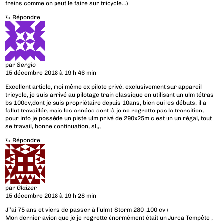
freins comme on peut le faire sur tricycle…)
⮑
Répondre
par
Sergio
15 décembre 2018 à 19 h 46 min
Excellent article, moi même ex pilote privé, exclusivement sur appareil
tricycle, je suis arrivé au pilotage train classique en utilisant un ulm tétras
bs 100cv,dont je suis propriétaire depuis 10ans, bien oui les débuts, il a
fallut travaillér, mais les années sont là je ne regrette pas la transition,
pour info je possède un piste ulm privé de 290x25m c est un un régal, tout
se travail, bonne continuation, sl,,,
⮑
Répondre
par
Glaizer
15 décembre 2018 à 19 h 28 min
J’’ai 75 ans et viens de passer à l’ulm ( Storm 280 ,100 cv )
Mon dernier avion que je je regrette énormément était un Jurca Tempête ,