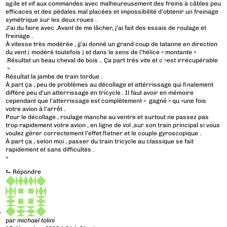
agile et vif aux commandes avec malheureusement des freins à câbles peu
efficaces et des pédales mal placées et impossibilité d’obtenir un freinage
symétrique sur les deux roues .
J’ai du faire avec .Avant de me lâcher, j’ai fait des essais de roulage et
freinage .
À vitesse très modérée , jj’ai donné un grand coup de tatanne en direction
du vent ( modéré toutefois ) et dans le sens de l’hélice « montante »
.Résultat un beau cheval de bois .. Ça part très vite et c »est irrécupérable
»
Résultat la jambe de train tordue .
À part ça , peu de problèmes au décollage et attérrissage qui finalement
diffère peu d’un atterrissage en tricycle . Il faut avoir en mémoire
cependant que l’atterrissage est complètement « gagné » qu »une fois
votre avion à l’arrêt .
Pour le décollage , roulage manche au ventre et surtout ne passez pas
trop rapidement votre avion , en ligne de vol ,sur son train principal si vous
voulez gérer correctement l’effet fletner et le couple gyroscopique .
À part ça , selon moi , passer du train tricycle au classique se fait
rapidement et sans difficultés .
«
⮑
Répondre
par
michael tolini