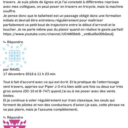
travers. Je suis pilote de lignes et je l’ai constaté à différentes reprises
avec mes collègues, on peut poser en travers en tricycle, mais la machine
souffre.
Je pense donc que le tailwheel est un passage obligé dans une formation
initiale et devrait être entretenu régulièrement pour maîtriser
parfaitement ce petit bout de trajectoire entre le début d’arrondi et le
toucher. Je ne parle même pas du plaisir quand on réalise le geste parfait!
https://www.youtube.com/channel/UC4W0bb8-_vmBud5e0DbGeuQ
⮑
Répondre
par
RAVEL
17 décembre 2018 à 11 h 23 min
Tout à fait d’accord avec ce qui est écrit. Et la pratique de l’atterrissage
vent travers, apprise sur Piper J-3 m’a bien aidé une fois ou deux sur très
gros avions (DC-10 et B-747) quand j’ai eu à me poser avec des vents
limites.
Et je continue à voler régulièrement sur train classique, les seuls qui
forment de pilotes et non des conducteurs d’avion (je sais, cette phrase ne
va pas plaire, mais je l’assume complètement).
⮑
Répondre