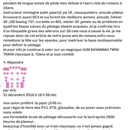
pendant de longue annee de pilote mes debuts à l’aero club de romans à
15ans,
instructeur montagne jodel ,piperj3 ,pa 18 ,,mousquetaire ,ensuite pilatus
broussard ,aussi DC3 et oui furent les meilleurs annees ,ensuite ,fokker
28 ,100 boeing 737, corvette sn 601, mister 20 ,jamais eu de probleme en
qualif les bases saines du pilotage etaient acquises ,et je confirme lors
d’un bloquable grave des ailerons sur 28 cela nous a sauve la vie ,je me
rejouis donc de cet article de notre jeune ami de romans,enfin nous
remettons la tête sur les epaules, pour maitriser la base insdispensable
pour definir le pilotage.
et pour info je continue à voler sur un magnique ULM SAVANNAH TWIN
TRAIN classique à, 72ans et je suis comblé.
⮑
Répondre
par
éric
31 décembre 2018 à 18 h 58 min
mon avion préféré :le piper j3 65 cv.
quel régal de faire des PTU ,PTS, glissades, de se poser avec précision
sans volets.
une formidable école de pilotage découverte sur le tard après 2500
heures de planeur.
beaucoup d’humilité avec un train classique; ce n’est jamais gagné.