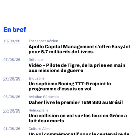
En bref
10/08/26
Transport Aérien
Apollo Capital Management s’offre EasyJet
pour 5,7 milliards de Livres.
07/08/26
Défense
Vidéo – Pilote de Tigre, de la prise en main
aux missions de guerre
07/08/26
Industrie
Un septième Boeing 777-9 rejoint le
programme d’essais en vol
06/08/26
Aviation Générale
Daher livre le premier TBM 980 au Brésil
03/08/26
Hélicoptère
Une collision en vol sur les feux en Grèce a
fait deux morts
01/08/26
Culture Aéro
Un vol commémoratif pour le centenaire de