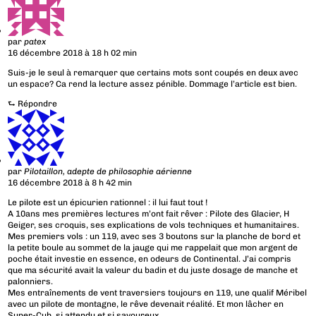
par
patex
16 décembre 2018 à 18 h 02 min
Suis-je le seul à remarquer que certains mots sont coupés en deux avec
un espace? Ca rend la lecture assez pénible. Dommage l’article est bien.
⮑
Répondre
par
Pilotaillon, adepte de philosophie aérienne
16 décembre 2018 à 8 h 42 min
Le pilote est un épicurien rationnel : il lui faut tout !
A 10ans mes premières lectures m’ont fait rêver : Pilote des Glacier, H
Geiger, ses croquis, ses explications de vols techniques et humanitaires.
Mes premiers vols : un 119, avec ses 3 boutons sur la planche de bord et
la petite boule au sommet de la jauge qui me rappelait que mon argent de
poche était investie en essence, en odeurs de Continental. J’ai compris
que ma sécurité avait la valeur du badin et du juste dosage de manche et
palonniers.
Mes entraînements de vent traversiers toujours en 119, une qualif Méribel
avec un pilote de montagne, le rêve devenait réalité. Et mon lâcher en
Super-Cub, si attendu et si savoureux.