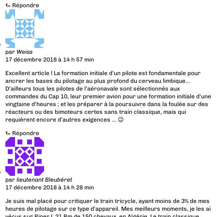
⮑
Répondre
par
Weiss
17 décembre 2018 à 14 h 57 min
Excellent article ! La formation initiale d’un pilote est fondamentale pour
ancrer les bases du pilotage au plus profond du cerveau limbique…
D’ailleurs tous les pilotes de l’aéronavale sont sélectionnés aux
commandes du Cap 10, leur premier avion pour une formation initiale d’une
vingtaine d’heures ; et les préparer à la poursuivre dans la foulée sur des
réacteurs ou des bimoteurs certes sans train classique, mais qui
requièrent encore d’autres exigences … 😉
⮑
Répondre
par
lieutenant Bleubéret
17 décembre 2018 à 14 h 28 min
Je suis mal placé pour critiquer le train tricycle, ayant moins de 3% de mes
heures de pilotage sur ce type d’appareil. Mes meilleurs moments, je les ai
vécus sur Piper L 21 Bm de 150 chevaux, en Algérie. Le train classique