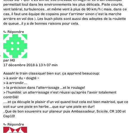
permettait tout dans les environnements les plus délicats. Piste courte,
vent latéral, turbulences…et même vent à plus de 90 km/h ( mais, dans ce
cas, il faut une équipe de copains pour t’arrimer sinon c’est la marche
arrière en vol dos ). Les bush pilots sont aussi des adeptes de la roulette
de queue…il y a de bonnes raisons pour cela.
⮑
Répondre
par
HG
17 décembre 2018 à 13 h 07 min
Aaaah! le train classique! bien sur, ça apprend beaucoup:
> à avoir du « doigté »
> à arrondir….
> la précision dans l’atterrissage …et le roulage!
> l’humilité: un atterrissage n’est réussi qu’après l’avoir totalement
contrôlé!
…..et ça décuple le plaisir d’un vol quand tout cela est bien maitrisé, que ce
soit sur une piste en herbe….que sur une piste en dur!
..Que de bon souvenirs sur planeur puis Ambassadeur, Scicile, CR 100 et
Cap10!
⮑
Répondre