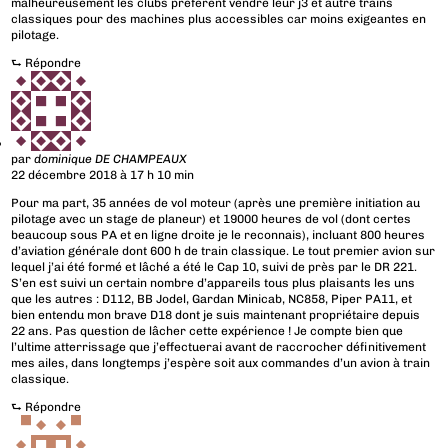
malheureusement les clubs préfèrent vendre leur j3 et autre trains
classiques pour des machines plus accessibles car moins exigeantes en
pilotage.
⮑
Répondre
par
dominique DE CHAMPEAUX
22 décembre 2018 à 17 h 10 min
Pour ma part, 35 années de vol moteur (après une première initiation au
pilotage avec un stage de planeur) et 19000 heures de vol (dont certes
beaucoup sous PA et en ligne droite je le reconnais), incluant 800 heures
d’aviation générale dont 600 h de train classique. Le tout premier avion sur
lequel j’ai été formé et lâché a été le Cap 10, suivi de près par le DR 221.
S’en est suivi un certain nombre d’appareils tous plus plaisants les uns
que les autres : D112, BB Jodel, Gardan Minicab, NC858, Piper PA11, et
bien entendu mon brave D18 dont je suis maintenant propriétaire depuis
22 ans. Pas question de lâcher cette expérience ! Je compte bien que
l’ultime atterrissage que j’effectuerai avant de raccrocher définitivement
mes ailes, dans longtemps j’espère soit aux commandes d’un avion à train
classique.
⮑
Répondre