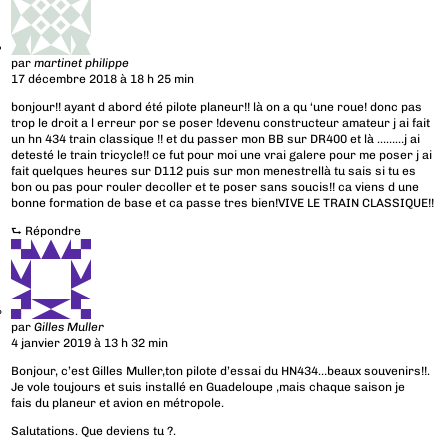
par
martinet philippe
17 décembre 2018 à 18 h 25 min
bonjour!! ayant d abord été pilote planeur!! là on a qu ‘une roue! donc pas
trop le droit a l erreur por se poser !devenu constructeur amateur j ai fait
un hn 434 train classique !! et du passer mon BB sur DR400 et là ………j ai
detesté le train tricycle!! ce fut pour moi une vrai galere pour me poser j ai
fait quelques heures sur D112 puis sur mon menestrellà tu sais si tu es
bon ou pas pour rouler decoller et te poser sans soucis!! ca viens d une
bonne formation de base et ca passe tres bien!VIVE LE TRAIN CLASSIQUE!!
⮑
Répondre
par
Gilles Muller
4 janvier 2019 à 13 h 32 min
Bonjour, c’est Gilles Muller,ton pilote d’essai du HN434…beaux souvenirs!!.
Je vole toujours et suis installé en Guadeloupe ,mais chaque saison je
fais du planeur et avion en métropole.
Salutations. Que deviens tu ?.