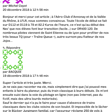
par
Michel Cayot
20 décembre 2018 à 12 h 56 min
Bonjour et merci pour cet article ; à l’Aéro-Club d’Annonay et de la Vallée
du Rhône, à LFLR, nous sommes convaincus. Toute l’école de début se fait
sur D112 et D119 à 78 et 82.2 €uros de l’heure, ce n’est qu’au début des
Nav’ que nos élèves font leur transition (facile…) sur DR400 120. De
nombreux pilotes viennent de Saint Etienne ou de Lyon pour profiter de nos
très beaux TQ (pour « Traîne Queue »), autre surnom peu flatteur de nos
Jojos…
⮑
Répondre
par
BACQUIE
19 décembre 2018 à 17 h 46 min
Super l’article et très juste. Merci.
Je ne vais pas raconter ma vie, mais simplement dire que j’ai poussé mes
enfants à faire du planeur, puis du train classique à leurs débuts. Ils m’ont
ensuite suivi dans la voie du pilotage en ligne (non pas Internet, pas du
fictif, mais des ultra lourds motorisés).
Sauf le dernier qui n’a pu le faire pour cause d’absence de trains
classiques dans les clubs voisins de son boulot. Et impossible de le lâcher
sur le Bücker Jungmann familial, car l’assureur réclame 250 de vols à