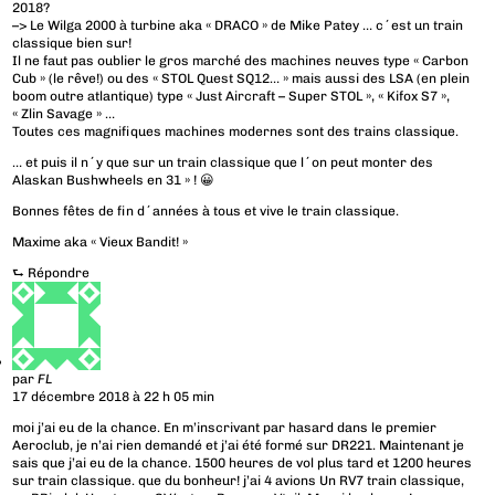
2018?
–> Le Wilga 2000 à turbine aka « DRACO » de Mike Patey … c´est un train
classique bien sur!
Il ne faut pas oublier le gros marché des machines neuves type « Carbon
Cub » (le rêve!) ou des « STOL Quest SQ12… » mais aussi des LSA (en plein
boom outre atlantique) type « Just Aircraft – Super STOL », « Kifox S7 »,
« Zlin Savage » …
Toutes ces magnifiques machines modernes sont des trains classique.
… et puis il n´y que sur un train classique que l´on peut monter des
Alaskan Bushwheels en 31 » ! 😀
Bonnes fêtes de fin d´années à tous et vive le train classique.
Maxime aka « Vieux Bandit! »
⮑
Répondre
par
FL
17 décembre 2018 à 22 h 05 min
moi j’ai eu de la chance. En m’inscrivant par hasard dans le premier
Aeroclub, je n’ai rien demandé et j’ai été formé sur DR221. Maintenant je
sais que j’ai eu de la chance. 1500 heures de vol plus tard et 1200 heures
sur train classique. que du bonheur! j’ai 4 avions Un RV7 train classique,