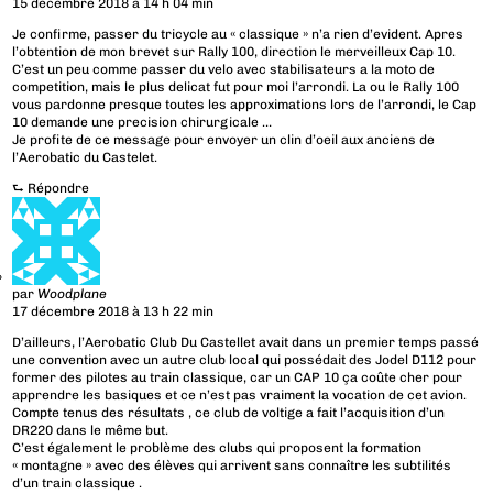
15 décembre 2018 à 14 h 04 min
Je confirme, passer du tricycle au « classique » n’a rien d’evident. Apres
l’obtention de mon brevet sur Rally 100, direction le merveilleux Cap 10.
C’est un peu comme passer du velo avec stabilisateurs a la moto de
competition, mais le plus delicat fut pour moi l’arrondi. La ou le Rally 100
vous pardonne presque toutes les approximations lors de l’arrondi, le Cap
10 demande une precision chirurgicale …
Je profite de ce message pour envoyer un clin d’oeil aux anciens de
l’Aerobatic du Castelet.
⮑
Répondre
par
Woodplane
17 décembre 2018 à 13 h 22 min
D’ailleurs, l’Aerobatic Club Du Castellet avait dans un premier temps passé
une convention avec un autre club local qui possédait des Jodel D112 pour
former des pilotes au train classique, car un CAP 10 ça coûte cher pour
apprendre les basiques et ce n’est pas vraiment la vocation de cet avion.
Compte tenus des résultats , ce club de voltige a fait l’acquisition d’un
DR220 dans le même but.
C’est également le problème des clubs qui proposent la formation
« montagne » avec des élèves qui arrivent sans connaître les subtilités
d’un train classique .