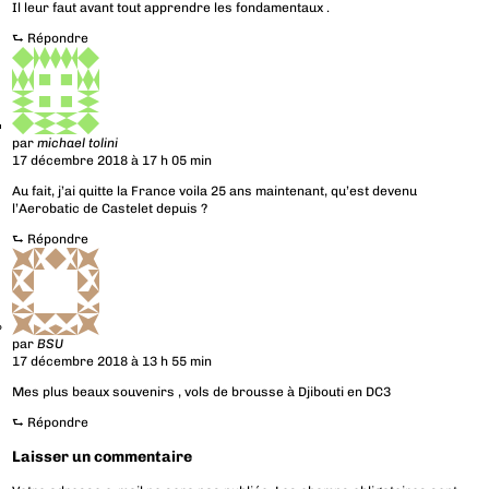
Il leur faut avant tout apprendre les fondamentaux .
⮑
Répondre
par
michael tolini
17 décembre 2018 à 17 h 05 min
Au fait, j’ai quitte la France voila 25 ans maintenant, qu’est devenu
l’Aerobatic de Castelet depuis ?
⮑
Répondre
par
BSU
17 décembre 2018 à 13 h 55 min
Mes plus beaux souvenirs , vols de brousse à Djibouti en DC3
⮑
Répondre
Laisser un commentaire