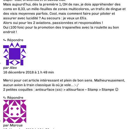
Mais aujourd’hui, dès la première 1/2H de nav, je dois appréhender des
coms en 8,33, un mille-feuilles de zones multicolores, un trafic de dingue et
des visis moyennes parfois. Cool, mais comment faire pour piloter et
assurer avec lucidité ? Au secours : je veux un Efis.
Alors oui pour les 2 aviations, passionnées et responsables !
Oui (100 fois) pour la promotion des trapanelles avec la roulette au bon
endroit !
⮑
Répondre
par
Alex
16 décembre 2018 à 1 h 49 min
Merci pour cet article intéressant et plein de bon sens. Malheureusement,
aucun avion à train classique là où je vole… :-/
2 petites coquilles : antisurface (sic) > altisurface – Stamp > Stampe 😉
⮑
Répondre
par
Marcus