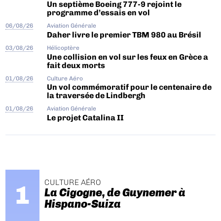
Un septième Boeing 777-9 rejoint le
programme d’essais en vol
06/08/26
Aviation Générale
Daher livre le premier TBM 980 au Brésil
03/08/26
Hélicoptère
Une collision en vol sur les feux en Grèce a
fait deux morts
01/08/26
Culture Aéro
Un vol commémoratif pour le centenaire de
la traversée de Lindbergh
01/08/26
Aviation Générale
Le projet Catalina II
CULTURE AÉRO
La Cigogne, de Guynemer à
Hispano-Suiza