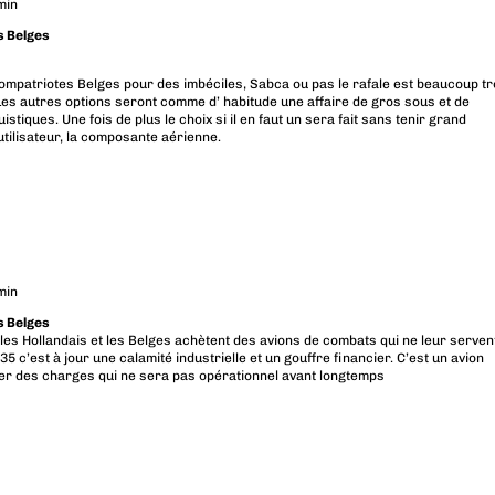
min
es Belges
mpatriotes Belges pour des imbéciles, Sabca ou pas le rafale est beaucoup t
 Les autres options seront comme d’ habitude une affaire de gros sous et de
stiques. Une fois de plus le choix si il en faut un sera fait sans tenir grand
 utilisateur, la composante aérienne.
min
es Belges
es Hollandais et les Belges achètent des avions de combats qui ne leur serven
5 c’est à jour une calamité industrielle et un gouffre financier. C’est un avion
er des charges qui ne sera pas opérationnel avant longtemps