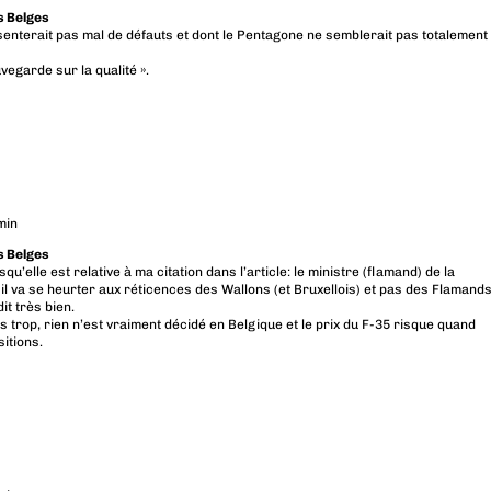
es Belges
ésenterait pas mal de défauts et dont le Pentagone ne semblerait pas totalement
vegarde sur la qualité ».
min
es Belges
qu’elle est relative à ma citation dans l’article: le ministre (flamand) de la
 il va se heurter aux réticences des Wallons (et Bruxellois) et pas des Flamands
dit très bien.
s trop, rien n’est vraiment décidé en Belgique et le prix du F-35 risque quand
itions.