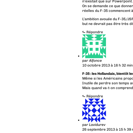
n’existait que sur Powerpoint. L
On se demande ce que donnerai
réelles du F-35 commencent à
L’ambition avouée du F-35/JSF
but ne devrait pas être très di
⮑
Répondre
par
Alfonce
10 octobre 2013 à 16 h 32 min
F-35 : les Hollandais, bientôt l
Même si les Américains proposa
Inutile de perdre son temps a
Mais quand va-t-on comprendre
⮑
Répondre
par
Lavidurev
26 septembre 2013 à 15 h 39 