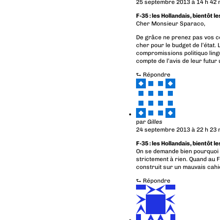
25 septembre 2013 à 14 h 42 
F-35 : les Hollandais, bientôt l
Cher Monsieur Sparaco,
De grâce ne prenez pas vos co
cher pour le budget de l’état.
compromissions politiquo lingui
compte de l’avis de leur futur
⮑
Répondre
par
Gilles
24 septembre 2013 à 22 h 23 
F-35 : les Hollandais, bientôt l
On se demande bien pourquoi l
strictement à rien. Quand au F3
construit sur un mauvais cahi
⮑
Répondre