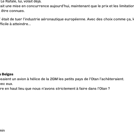
e Rafale, lui, volait déjà.
t une mise en concurrence aujourd’hui, maintenant que le prix et les limitatio
 être connues.
 était de tuer l’industrie aéronautique européenne. Avec des choix comme ça, l
fficile à atteindre…
es Belges
ient un avion à hélice de la 2GM les petits pays de l’Otan l’achèteraient.
vec eux.
 en haut lieu que nous n’avons strictement à faire dans l’Otan ?
min