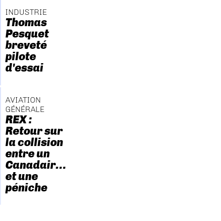
INDUSTRIE
Thomas
Pesquet
breveté
pilote
d'essai
AVIATION
GÉNÉRALE
REX :
Retour sur
la collision
entre un
Canadair…
et une
péniche