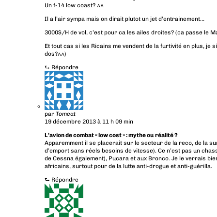
Un f-14 low coast? ^^
Il a l’air sympa mais on dirait plutot un jet d’entrainement…
3000$/H de vol, c’est pour ca les ailes droites? (ca passe le 
Et tout cas si les Ricains me vendent de la furtivité en plus, je
dos?^^)
⮑
Répondre
par
Tomcat
19 décembre 2013 à 11 h 09 min
L’avion de combat « low cost » : mythe ou réalité ?
Apparemment il se placerait sur le secteur de la reco, de la surv
d’emport sans réels besoins de vitesse). Ce n’est pas un chass
de Cessna également), Pucara et aux Bronco. Je le verrais bie
africains, surtout pour de la lutte anti-drogue et anti-guérilla.
⮑
Répondre