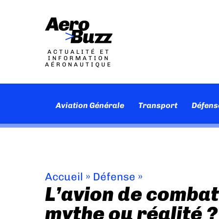
ACTUALITÉ ET
INFORMATION
AÉRONAUTIQUE
Aviation Générale
Transport
Défens
Accueil
»
Défense
»
L’avion de combat 
mythe ou réalité ?