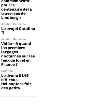
commémoratif
pour le
centenaire de la
traversée de
Lindbergh
Aviation Générale
Le projet Catalina
II
Aviation Générale
Vidéo – A quand
les premiers
largages
nocturnes sur les
feux de forêt en
France ?
Défense
Le drone U145
d’Airbus
Helicopters fait
des petits