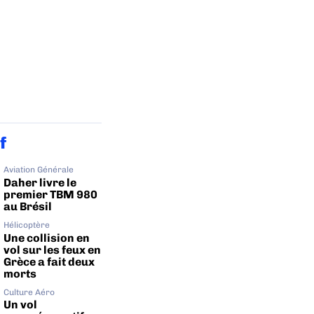
f
Aviation Générale
Daher livre le
premier TBM 980
au Brésil
Hélicoptère
Une collision en
vol sur les feux en
Grèce a fait deux
morts
Culture Aéro
Un vol