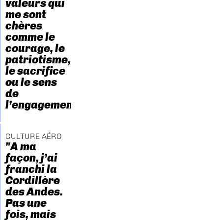
valeurs qui
me sont
chères
comme le
courage, le
patriotisme,
le sacrifice
ou le sens
de
l’engagement."
CULTURE AÉRO
"A ma
façon, j’ai
franchi la
Cordillère
des Andes.
Pas une
fois, mais