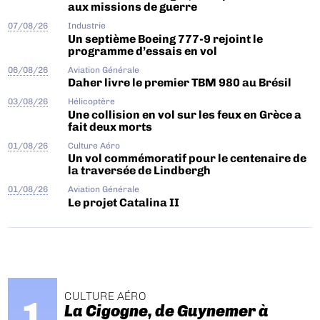
aux missions de guerre
07/08/26
Industrie
Un septième Boeing 777-9 rejoint le
programme d’essais en vol
06/08/26
Aviation Générale
Daher livre le premier TBM 980 au Brésil
03/08/26
Hélicoptère
Une collision en vol sur les feux en Grèce a
fait deux morts
01/08/26
Culture Aéro
Un vol commémoratif pour le centenaire de
la traversée de Lindbergh
01/08/26
Aviation Générale
Le projet Catalina II
CULTURE AÉRO
La Cigogne, de Guynemer à