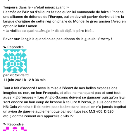
Toujours dans le « c’était mieux avant ! »
L’armée de l’Air ou d’ailleurs fait ce qu’on lui commande de faire ! Et dans
une alliance de défense de l’Europe, oui on devrait parler, écrire et lire la
langue d’origine de cette région phare du Monde, le grec ancien ! Avec en
option le latin ! Amen
« La vieillesse quel naufrage ! » disait déjà le père Noé…
Baver sur l’anglais quand on se pseudonne de la gueule : Stormy !
⮑
Répondre
par
victor delta
11 juin 2021 à 12 h 36 min
Tout à fait d’accord ! Avec la mise à l’écart de nos belles expressions
imagées ou non, en bon Français, et elles ne manquent pas et sont tout
aussi « glorieuses » ! Les Anglo-Saxons doivent se gausser puisqu’on leur
sert encore un bon coup de brosse à reluire !! Perso, je suis consterné !
NB: Cela viendrait-il de notre passé aéro dans lequel on n’a jamais baptisé
un avion de guerre autrement que par son type (ex: M.S 406, D.520
etc..),contrairement aux appareils civils ??
⮑
Répondre