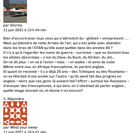
par
Stormy
11 juin 2021 à 13 h 44 min
Bien d’accord avec tous ceux qui s’attristent du « globish » omniprésent …..
Mais qu’attendre de cette Armée de l’air, qui s’est jetée avec abandon
dans les bras de l’OTAN qu’elle avait quittée dans les années 60 ?
Il n’y a qu’à regarder les noms de guerre – surnoms – que se donnent tous
les pilotes désormais – c’est du Dave, du Buck, du Striker, du Jim…
On ne dit plus: « on va à l’avion » mais : « on walke » et ainsi de suite.
Même entre eux, en Afrique francophone, ils parlent anglais.
Et quant on recevait – il y a déjà 25 ans – des Tchèques ou des Roumains –
on se félicitait d’une année sur l’autre « qu’ils aient fait des progrès en
anglais » alors que ces gens-là avaient fait l’effort – surtout les Roumains –
d’envoyer des francophones, à qui donc on s’obstinait de parler anglais…
quelle image donnait-on, et donne-t-on encore?
⮑
Répondre
par
What your nems
11 juin 2021 à 16 h 51 min