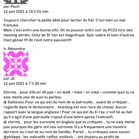
par
Pech
12 juin 2021 à 16 h 01 min
Toujours chercher la petite bête pour lacher du fiel. C’est bien un mal
français.
Mais c’est enfin une bonne info. On va pouvoir enfin voir du PC21 lors des
meeting aérien. Celui de St Yan est magnifique. Spit, sabre et bien d’autres.
Cest génial !!!! On revit notre passion!!!!
⮑
Répondre
par
Jb
12 juin 2021 à 7 h 00 min
Stormy… pour info,on dit pas « on walk » mais « on step » (comme quoi tu ne
sais meme pas de quoi tu parles).
@ Dufossez:Pour ce qui est du nom de la patrouille… avant de critiquer…
regarde dans le dictionnaire… mustang est une race de cheval. Aucun
rapport avec la langue anglaise ! Pour ce qui est du X-ray, c’est lié au fait
qu’il s’agit d’une patrouille (rajout d’une lettre apres l’indicatif)
@ stormy .. pour les surnoms en anglais que tu critiques… tu ne sais meme
pas pourquoi les gars ont ces surnoms (il y a frequement une histoire
derriere ou c’est lié au nom de famille). Pareil … tu critiques sans savoir.
@philippe : les indicatifs raffiot, molloch … ont disparu au profit de