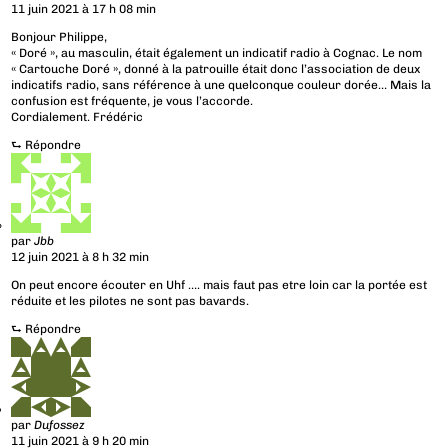
11 juin 2021 à 17 h 08 min
Bonjour Philippe,
« Doré », au masculin, était également un indicatif radio à Cognac. Le nom
« Cartouche Doré », donné à la patrouille était donc l’association de deux
indicatifs radio, sans référence à une quelconque couleur dorée… Mais la
confusion est fréquente, je vous l’accorde.
Cordialement. Frédéric
⮑
Répondre
par
Jbb
12 juin 2021 à 8 h 32 min
On peut encore écouter en Uhf …. mais faut pas etre loin car la portée est
réduite et les pilotes ne sont pas bavards.
⮑
Répondre
par
Dufossez
11 juin 2021 à 9 h 20 min