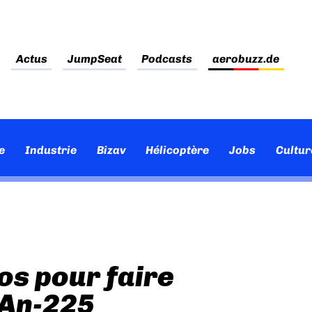
Actus
JumpSeat
Podcasts
aerobuzz.de
e
Industrie
Bizav
Hélicoptère
Jobs
Cultur
os pour faire
 An-225