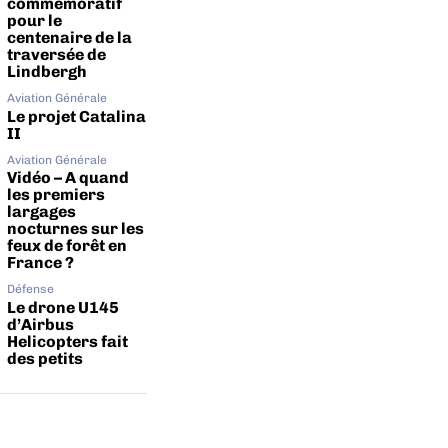
commémoratif
pour le
centenaire de la
traversée de
Lindbergh
Aviation Générale
Le projet Catalina
II
Aviation Générale
Vidéo – A quand
les premiers
largages
nocturnes sur les
feux de forêt en
France ?
Défense
Le drone U145
d’Airbus
Helicopters fait
des petits