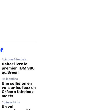
ef
Aviation Générale
Daher livre le
premier TBM 980
au Brésil
Hélicoptère
Une collision en
vol sur les feux en
Grèce a fait deux
morts
Culture Aéro
Un vol