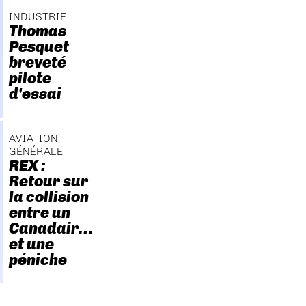
INDUSTRIE
Thomas
Pesquet
breveté
pilote
d'essai
AVIATION
GÉNÉRALE
REX :
Retour sur
la collision
entre un
Canadair…
et une
péniche