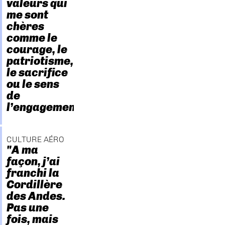
valeurs qui
me sont
chères
comme le
courage, le
patriotisme,
le sacrifice
ou le sens
de
l’engagement."
CULTURE AÉRO
"A ma
façon, j’ai
franchi la
Cordillère
des Andes.
Pas une
fois, mais