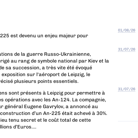
01/08/26
 225 est devenu un enjeu majeur pour
31/07/26
ations de la guerre Russo-Ukrainienne,
érigé au rang de symbole national par Kiev et la
e sa succession, a très vite été évoqué
 exposition sur l'aéroport de Leipzig, le
écisé plusieurs points essentiels.
31/07/26
ens sont présents à Leipzig pour permettre à
es opérations avec les An-124. La compagnie,
teur général Eugene Gavrylov, a annoncé au
 reconstruction d’un An-225 était achevé à 30%.
eu tenu secret et le coût total de cette
lions d’Euros....