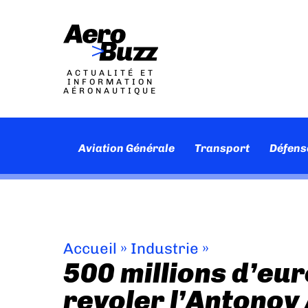
ACTUALITÉ ET
INFORMATION
AÉRONAUTIQUE
Aviation Générale
Transport
Défens
Accueil
»
Industrie
»
500 millions d’eur
revoler l’Antonov