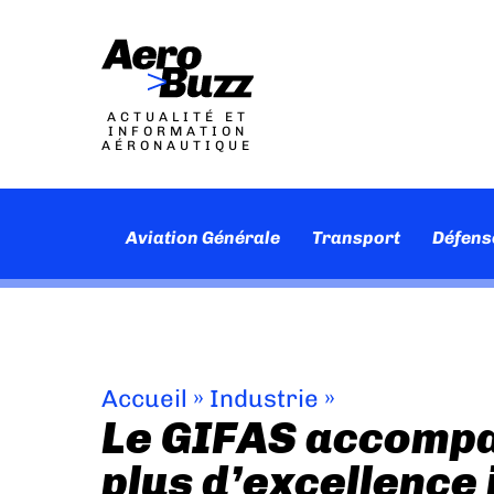
ACTUALITÉ ET
INFORMATION
AÉRONAUTIQUE
Aviation Générale
Transport
Défens
Accueil
»
Industrie
»
Le GIFAS accompa
plus d’excellence 