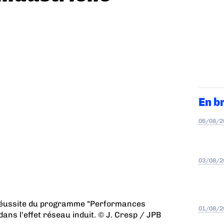
En b
06/08/2
03/08/2
réussite du programme "Performances
01/08/2
 dans l'effet réseau induit. © J. Cresp / JPB