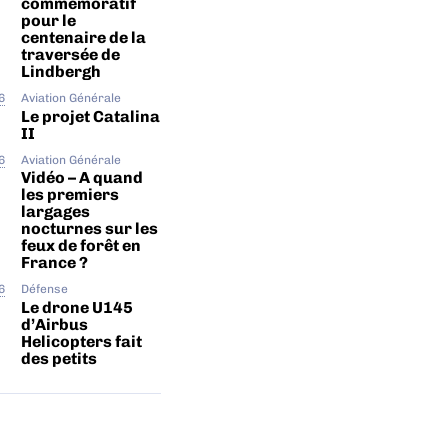
commémoratif
pour le
centenaire de la
traversée de
Lindbergh
6
Aviation Générale
Le projet Catalina
II
6
Aviation Générale
Vidéo – A quand
les premiers
largages
nocturnes sur les
feux de forêt en
France ?
6
Défense
Le drone U145
d’Airbus
Helicopters fait
des petits