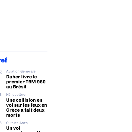
ref
6
Aviation Générale
Daher livre le
premier TBM 980
au Brésil
6
Hélicoptère
Une collision en
vol sur les feux en
Grèce a fait deux
morts
6
Culture Aéro
Un vol