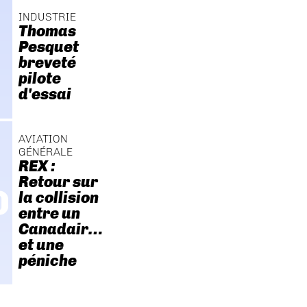
INDUSTRIE
Thomas
Pesquet
breveté
pilote
d'essai
AVIATION
GÉNÉRALE
REX :
Retour sur
la collision
entre un
Canadair…
et une
péniche