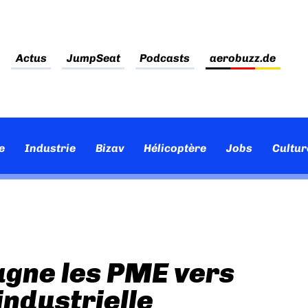
Actus
JumpSeat
Podcasts
aerobuzz.de
e
Industrie
Bizav
Hélicoptère
Jobs
Cultur
gne les PME vers
industrielle