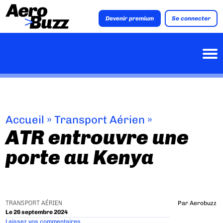
Devenir premium
Se connecter
Accueil
»
Transport Aérien
»
ATR entrouvre une
porte au Kenya
TRANSPORT AÉRIEN
Par
Aerobuzz
Le 26 septembre 2024
Laissez vos commentaires