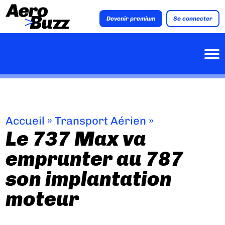
Devenir premium
Se connecter
Accueil
»
Transport Aérien
»
Le 737 Max va
emprunter au 787
son implantation
moteur