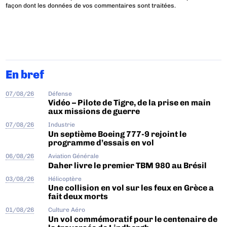
façon dont les données de vos commentaires sont traitées
.
En bref
07/08/26
Défense
Vidéo – Pilote de Tigre, de la prise en main
aux missions de guerre
07/08/26
Industrie
Un septième Boeing 777-9 rejoint le
programme d’essais en vol
06/08/26
Aviation Générale
Daher livre le premier TBM 980 au Brésil
03/08/26
Hélicoptère
Une collision en vol sur les feux en Grèce a
fait deux morts
01/08/26
Culture Aéro
Un vol commémoratif pour le centenaire de