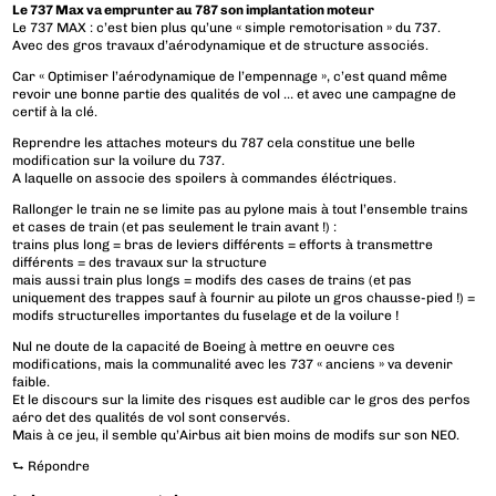
Le 737 Max va emprunter au 787 son implantation moteur
Le 737 MAX : c’est bien plus qu’une « simple remotorisation » du 737.
Avec des gros travaux d’aérodynamique et de structure associés.
Car « Optimiser l’aérodynamique de l’empennage », c’est quand même
revoir une bonne partie des qualités de vol … et avec une campagne de
certif à la clé.
Reprendre les attaches moteurs du 787 cela constitue une belle
modification sur la voilure du 737.
A laquelle on associe des spoilers à commandes éléctriques.
Rallonger le train ne se limite pas au pylone mais à tout l’ensemble trains
et cases de train (et pas seulement le train avant !) :
trains plus long = bras de leviers différents = efforts à transmettre
différents = des travaux sur la structure
mais aussi train plus longs = modifs des cases de trains (et pas
uniquement des trappes sauf à fournir au pilote un gros chausse-pied !) =
modifs structurelles importantes du fuselage et de la voilure !
Nul ne doute de la capacité de Boeing à mettre en oeuvre ces
modifications, mais la communalité avec les 737 « anciens » va devenir
faible.
Et le discours sur la limite des risques est audible car le gros des perfos
aéro det des qualités de vol sont conservés.
Mais à ce jeu, il semble qu’Airbus ait bien moins de modifs sur son NEO.
⮑
Répondre