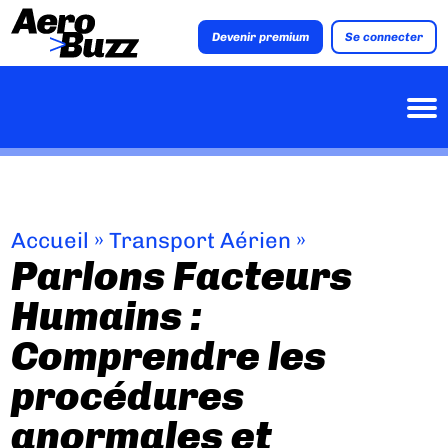
Devenir premium
Se connecter
Accueil
»
Transport Aérien
»
Parlons Facteurs
Humains :
Comprendre les
procédures
anormales et