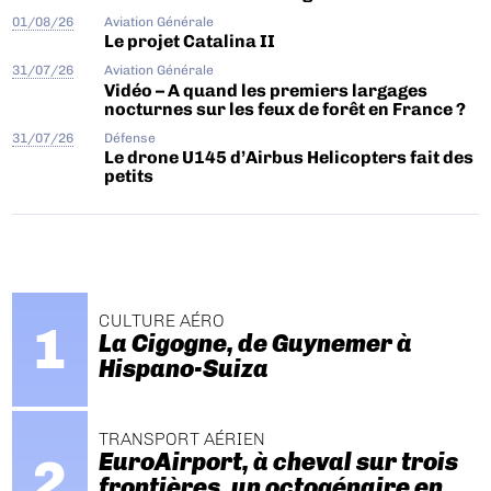
01/08/26
Aviation Générale
Le projet Catalina II
31/07/26
Aviation Générale
Vidéo – A quand les premiers largages
nocturnes sur les feux de forêt en France ?
31/07/26
Défense
Le drone U145 d’Airbus Helicopters fait des
petits
CULTURE AÉRO
La Cigogne, de Guynemer à
Hispano-Suiza
TRANSPORT AÉRIEN
EuroAirport, à cheval sur trois
frontières, un octogénaire en