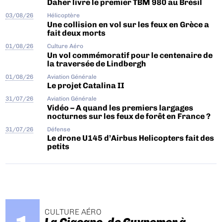
Daher livre le premier TBM 980 au Brésil
03/08/26
Hélicoptère
Une collision en vol sur les feux en Grèce a
fait deux morts
01/08/26
Culture Aéro
Un vol commémoratif pour le centenaire de
la traversée de Lindbergh
01/08/26
Aviation Générale
Le projet Catalina II
31/07/26
Aviation Générale
Vidéo – A quand les premiers largages
nocturnes sur les feux de forêt en France ?
31/07/26
Défense
Le drone U145 d’Airbus Helicopters fait des
petits
CULTURE AÉRO