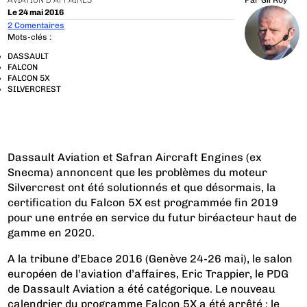
AVIATION D'AFFAIRES
Par
Gil Roy
Le 24 mai 2016
2 Comentaires
Mots-clés :
DASSAULT
FALCON
FALCON 5X
SILVERCREST
Dassault Aviation et Safran Aircraft Engines (ex
Snecma) annoncent que les problèmes du moteur
Silvercrest ont été solutionnés et que désormais, la
certification du Falcon 5X est programmée fin 2019
pour une entrée en service du futur biréacteur haut de
gamme en 2020.
A la tribune d’Ebace 2016 (Genève 24-26 mai), le salon
européen de l’aviation d’affaires, Eric Trappier, le PDG
de Dassault Aviation a été catégorique. Le nouveau
calendrier du programme Falcon 5X a été arrêté : le