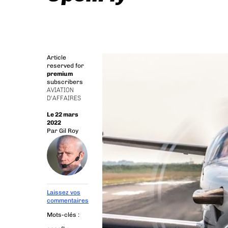
Article
reserved for
premium
subscribers
AVIATION
D'AFFAIRES
Le 22 mars
2022
Par
Gil Roy
Laissez vos
commentaires
Mots-clés :