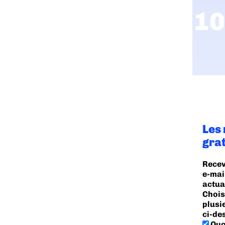
Les
gra
Recev
e-mai
actua
Chois
plusi
ci-de
Quo