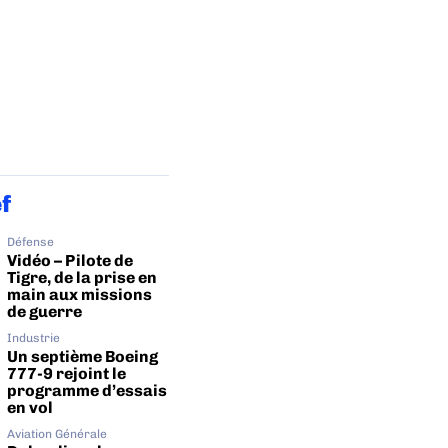
ef
Défense
Vidéo – Pilote de
Tigre, de la prise en
main aux missions
de guerre
Industrie
Un septième Boeing
777-9 rejoint le
programme d’essais
en vol
Aviation Générale