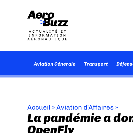
ACTUALITÉ ET
INFORMATION
AÉRONAUTIQUE
Aviation Générale
Transport
Défens
Accueil
»
Aviation d'Affaires
»
La pandémie a don
OpenFly