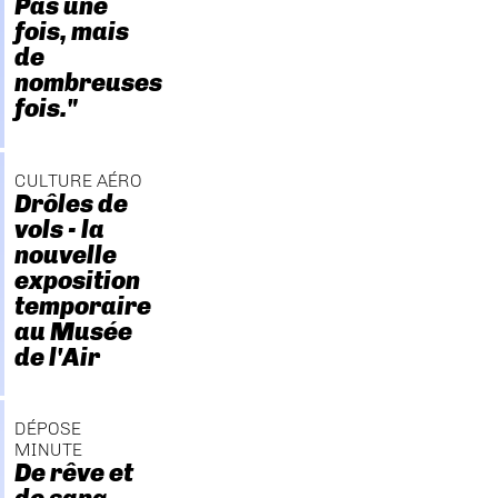
Pas une
fois, mais
de
nombreuses
fois."
CULTURE AÉRO
Drôles de
vols - la
nouvelle
exposition
temporaire
au Musée
de l'Air
DÉPOSE
MINUTE
De rêve et