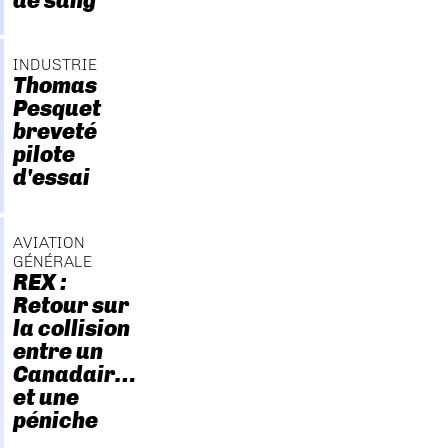
de sang
INDUSTRIE
Thomas
Pesquet
breveté
pilote
d'essai
AVIATION
GÉNÉRALE
REX :
Retour sur
la collision
entre un
Canadair…
et une
péniche