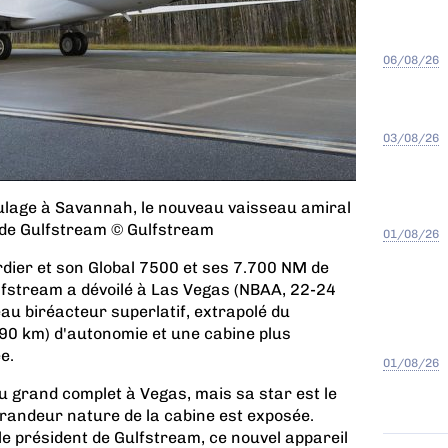
06/08/26
03/08/26
oulage à Savannah, le nouveau vaisseau amiral
 de Gulfstream © Gulfstream
01/08/26
dier et son Global 7500 et ses 7.700 NM de
lfstream a dévoilé à Las Vegas (NBAA, 22-24
au biréacteur superlatif, extrapolé du
90 km) d'autonomie et une cabine plus
e.
01/08/26
u grand complet à Vegas, mais sa star est le
randeur nature de la cabine est exposée.
e président de Gulfstream, ce nouvel appareil