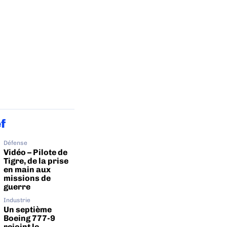
ef
Défense
Vidéo – Pilote de
Tigre, de la prise
en main aux
missions de
guerre
Industrie
Un septième
Boeing 777-9
rejoint le