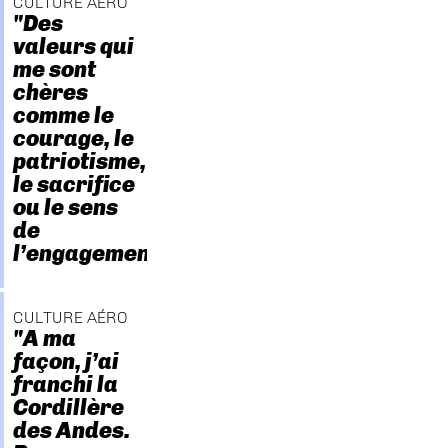
CULTURE AÉRO
"Des
valeurs qui
me sont
chères
comme le
courage, le
patriotisme,
le sacrifice
ou le sens
de
l’engagement."
CULTURE AÉRO
"A ma
façon, j’ai
franchi la
Cordillère
des Andes.