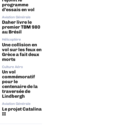
programme
d’essais en vol
Aviation Générale
Daher livre le
premier TBM 980
au Brésil
Hélicoptère
Une collision en
vol sur les feux en
Grèce a fait deux
morts
Culture Aéro
Un vol
commémoratif
pour le
centenaire de la
traversée de
Lindbergh
Aviation Générale
Le projet Catalina
II