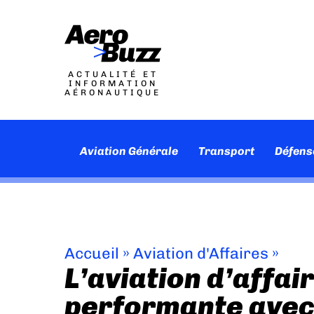
ACTUALITÉ ET
INFORMATION
AÉRONAUTIQUE
Aviation Générale
Transport
Défens
Accueil
»
Aviation d'Affaires
»
L’aviation d’affai
performante avec