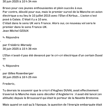
30 juin 2025 à 10 h 34 min
Bravo pour ces jeunes enthousiastes et plein succès à eux.
Par contre, désolé pour eux, mais le premier survol de la Manche en avion
électrique a eu lieu le 10 juillet 2015 avec l’Efan d’Airbus… L’avion s’est
posé à Calais. C’était il y a 10 ans.
C’était dans le sens UK vers France. Alors oui, ce nouveau vol sera le
premier dans le sens France-UK.
Jean Michel OZOUX
⮑
Répondre
par
Frédéric Marsaly
30 juin 2025 à 15 h 36 min
L’Efan n’avait-il pas été devancé par le cri-cri électrique d’un certain Duval
??
⮑
Répondre
par
Gilles Rosenberger
30 juin 2025 à 16 h 25 min
Frederic,
Tu devrais te souvenir que le cricri d’Hughes DUVAL avait effectivement
traversé la Manche mais sans décoller d’Angleterre : il avait été lancé (en
altitude) depuis le Broussard qui était le porteur de la Navette Bretonne.
Mais quand on sait qu’à l’époque, la question de l’énergie embarquée était