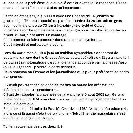
au coeur de la problématique du vol électrique (et elle l’est encore 10 ans
plus tard), la différence est plus qu’importante.
Partir en étant largué à 5000 ft avec une finesse de 15 (ordres de
grandeur) offre une capacité de plané de l’ordre de 20 km soit un gros
quart de la distance de 70 km à franchir entre Lydd et Calais.
Et ne pas avoir besoin de dépenser d’énergie pour décoller et monter au
niveau du vol, c’est aussi un avantage.
C’est comme se faire pousser dans une course cycliste ….
C’est interdit et mal vu par le public.
Lors de cette manip, HD a joué au trublion sympathique en tentant de
capter la lumière dont le Groupe Airbus voulait bénéficier. Et ça a marché !
Ce qui est symptomatique c’est la tolérance accordée par la presse Aero
(puis la « grande » presse) à cette tricherie.
Nous sommes en France et les journalistes et le public préfèrent les petits
aux grands.
Il y avait pourtant des raisons de mettre en cause les affirmations
d’Airbus sur cette « première » …
C’était de rappeler la traversée de la Manche le 6 aout 2009 par Gerard
Thevenot sur un ULM pendulaire mu par une pile à hydrogène activant un
moteur électrique.
Et encore plus tôt celle de Paul McCready en 1981 (Albatros Gosshamer) :
alors celui là aussi c’était de la « triche » (lol) : l’énergie musculaire s’est
ajoutée à l’énergie électrique .
Tu t’en souvenais des ces deux là ?