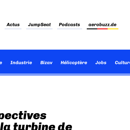
Actus
JumpSeat
Podcasts
aerobuzz.de
e
Industrie
Bizav
Hélicoptère
Jobs
Cultur
pectives
la turbine de