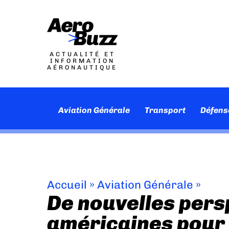
ACTUALITÉ ET
INFORMATION
AÉRONAUTIQUE
Aviation Générale
Transport
Défens
Accueil
»
Aviation Générale
»
De nouvelles pers
américaines pour 