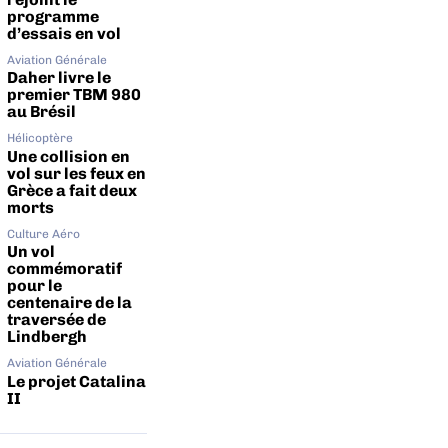
programme
d’essais en vol
Aviation Générale
Daher livre le
premier TBM 980
au Brésil
Hélicoptère
Une collision en
vol sur les feux en
Grèce a fait deux
morts
Culture Aéro
Un vol
commémoratif
pour le
centenaire de la
traversée de
Lindbergh
Aviation Générale
Le projet Catalina
II