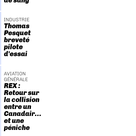
de sang
INDUSTRIE
Thomas
Pesquet
breveté
pilote
d'essai
AVIATION
GÉNÉRALE
REX :
Retour sur
la collision
entre un
Canadair…
et une
péniche