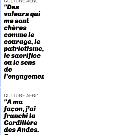
CULTURE AÉRO
"Des
valeurs qui
me sont
chères
comme le
courage, le
patriotisme,
le sacrifice
ou le sens
de
l’engagement."
CULTURE AÉRO
"A ma
façon, j’ai
franchi la
Cordillère
des Andes.