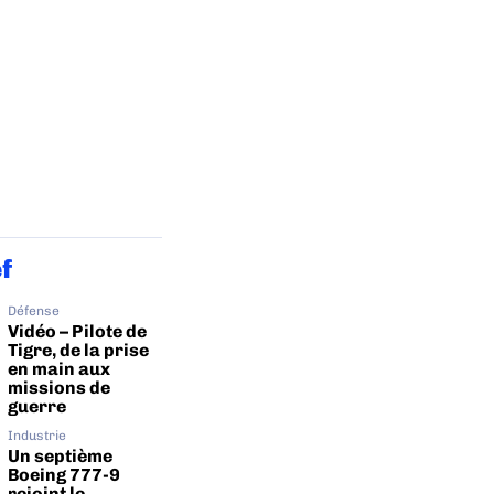
ef
Défense
Vidéo – Pilote de
Tigre, de la prise
en main aux
missions de
guerre
Industrie
Un septième
Boeing 777-9
rejoint le