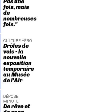
Pas une
fois, mais
de
nombreuses
fois."
CULTURE AÉRO
Drôles de
vols - la
nouvelle
exposition
temporaire
au Musée
de l'Air
DÉPOSE
MINUTE
De rêve et