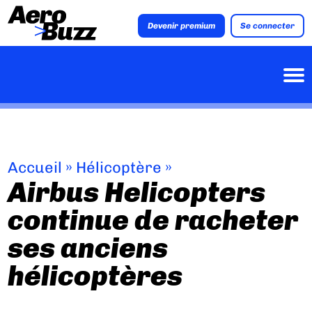
Devenir premium
Se connecter
Accueil
»
Hélicoptère
»
Airbus Helicopters
continue de racheter
ses anciens
hélicoptères