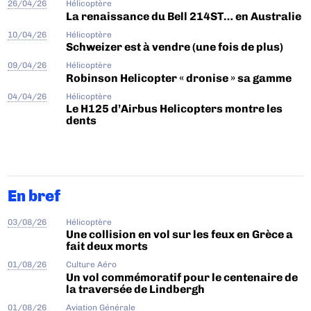
26/04/26
Hélicoptère
La renaissance du Bell 214ST… en Australie
10/04/26
Hélicoptère
Schweizer est à vendre (une fois de plus)
09/04/26
Hélicoptère
Robinson Helicopter « dronise » sa gamme
04/04/26
Hélicoptère
Le H125 d’Airbus Helicopters montre les
dents
En bref
03/08/26
Hélicoptère
Une collision en vol sur les feux en Grèce a
fait deux morts
01/08/26
Culture Aéro
Un vol commémoratif pour le centenaire de
la traversée de Lindbergh
01/08/26
Aviation Générale