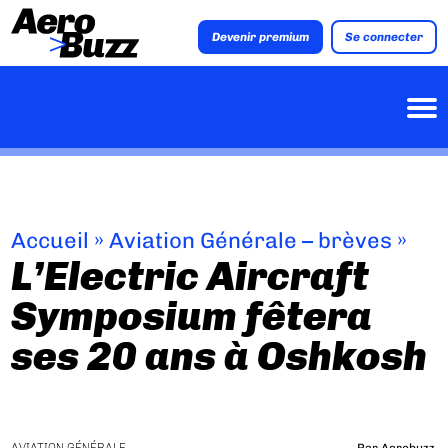
Devenir premium
Se connecter
Accueil
»
Aviation Générale – brèves
»
L’Electric Aircraft
Symposium fêtera
ses 20 ans à Oshkosh