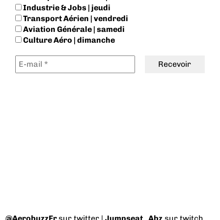
Industrie & Jobs | jeudi
Transport Aérien | vendredi
Aviation Générale | samedi
Culture Aéro | dimanche
@AerobuzzFr
sur twitter |
Jumpseat_Abz
sur twitch