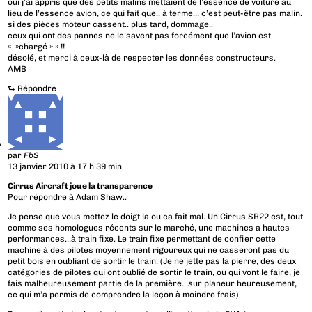
oui j’ai appris que des petits malins mettaient de l’essence de voiture au
lieu de l’essence avion, ce qui fait que.. à terme… c’est peut-être pas malin.
si des pièces moteur cassent.. plus tard, dommage..
ceux qui ont des pannes ne le savent pas forcément que l’avion est
« »chargé » » !!
désolé, et merci à ceux-là de respecter les données constructeurs.
AMB
⮑
Répondre
par
FbS
13 janvier 2010 à 17 h 39 min
Cirrus Aircraft joue la transparence
Pour répondre à Adam Shaw..
Je pense que vous mettez le doigt la ou ca fait mal. Un Cirrus SR22 est, tout
comme ses homologues récents sur le marché, une machines a hautes
performances…à train fixe. Le train fixe permettant de confier cette
machine à des pilotes moyennement rigoureux qui ne casseront pas du
petit bois en oubliant de sortir le train. (Je ne jette pas la pierre, des deux
catégories de pilotes qui ont oublié de sortir le train, ou qui vont le faire, je
fais malheureusement partie de la première…sur planeur heureusement,
ce qui m’a permis de comprendre la leçon à moindre frais)