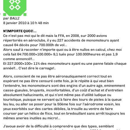
par
BALLI
8 janvier 2010 à 10 h 48 min
N’IMPORTE QUOI!…
Ce n’est pas moi qui le dit mais la FFA, en 2008, sur 2000 avions
répertoriés en aéroclubs, il y eu 227 accidents de monomoteurs ayant
causé 64 décès pour 700.000h de vol…
Alors sauf à raconter n’importe quoi ou à être nullos en calcul, chez moi
celà fait 64:700.000×100.000= 9,1 tués pour 100.000heures et pas 1,9
comme annoncé!!…
Et 227:2000×100= 11% des monomoteurs ayant eu une panne fatale chaque
année!!… C’est dire le carnage!..
Alors, conscient de ne pas être aéronautiquement correct tout en
espérant ne pas être censuré cette fois, je le répète à qui veut bien
l’entendre, les monomoteurs sont des engins d’un autre age, eminemment
casse-gueules, bruyants, inconfortables, d’un coût d’achat et d’entretien
absolument hallucinants, et qui n’ont même pas d’utilité ludique ou
touristique, puisque ne servant qu’à faire des tours de pistes à la queue
leu leu, ou aller se poser pour la 50ème fois sur l’aérodrome voisin, les
yeux exorbités sur des cartes débiles, la trouille au ventre de faire
courser par un hélico de flics, tout en bredouillant sans arrêt toujours les
mêmes aneries inutiles au micro!…
J’avoue avoir de la difficulté à comprendre que des types, semblant