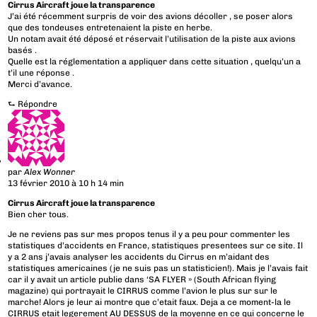
Cirrus Aircraft joue la transparence
J’ai été récemment surpris de voir des avions décoller , se poser alors
que des tondeuses entretenaient la piste en herbe.
Un notam avait été déposé et réservait l’utilisation de la piste aux avions
basés .
Quelle est la réglementation a appliquer dans cette situation , quelqu’un a
t’il une réponse .
Merci d’avance.
⮑
Répondre
par
Alex Wonner
13 février 2010 à 10 h 14 min
Cirrus Aircraft joue la transparence
Bien cher tous.
Je ne reviens pas sur mes propos tenus il y a peu pour commenter les
statistiques d’accidents en France, statistiques presentees sur ce site. Il
y a 2 ans j’avais analyser les accidents du Cirrus en m’aidant des
statistiques americaines (je ne suis pas un statisticien!). Mais je l’avais fait
car il y avait un article publie dans ‘SA FLYER » (South African flying
magazine) qui portrayait le CIRRUS comme l’avion le plus sur sur le
marche! Alors je leur ai montre que c’etait faux. Deja a ce moment-la le
CIRRUS etait legerement AU DESSUS de la moyenne en ce qui concerne le