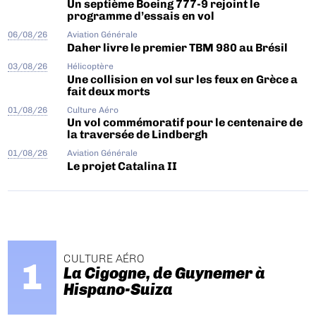
Un septième Boeing 777-9 rejoint le
programme d’essais en vol
06/08/26
Aviation Générale
Daher livre le premier TBM 980 au Brésil
03/08/26
Hélicoptère
Une collision en vol sur les feux en Grèce a
fait deux morts
01/08/26
Culture Aéro
Un vol commémoratif pour le centenaire de
la traversée de Lindbergh
01/08/26
Aviation Générale
Le projet Catalina II
CULTURE AÉRO
La Cigogne, de Guynemer à
Hispano-Suiza