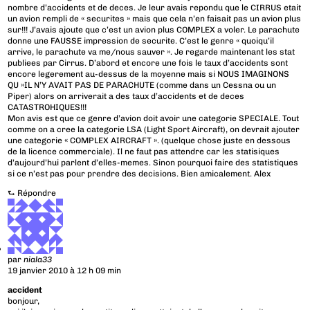
nombre d’accidents et de deces. Je leur avais repondu que le CIRRUS etait
un avion rempli de « securites » mais que cela n’en faisait pas un avion plus
sur!!! J’avais ajoute que c’est un avion plus COMPLEX a voler. Le parachute
donne une FAUSSE impression de securite. C’est le genre « quoiqu’il
arrive, le parachute va me/nous sauver ». Je regarde maintenant les stat
publiees par Cirrus. D’abord et encore une fois le taux d’accidents sont
encore legerement au-dessus de la moyenne mais si NOUS IMAGINONS
QU »IL N’Y AVAIT PAS DE PARACHUTE (comme dans un Cessna ou un
Piper) alors on arriverait a des taux d’accidents et de deces
CATASTROHIQUES!!!
Mon avis est que ce genre d’avion doit avoir une categorie SPECIALE. Tout
comme on a cree la categorie LSA (Light Sport Aircraft), on devrait ajouter
une categorie « COMPLEX AIRCRAFT ». (quelque chose juste en dessous
de la licence commerciale). Il ne faut pas attendre car les statisiques
d’aujourd’hui parlent d’elles-memes. Sinon pourquoi faire des statistiques
si ce n’est pas pour prendre des decisions. Bien amicalement. Alex
⮑
Répondre
par
niala33
19 janvier 2010 à 12 h 09 min
accident
bonjour,