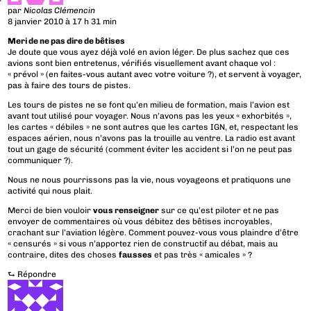
par
Nicolas Clémencin
8 janvier 2010 à 17 h 31 min
Meri de ne pas dire de bêtises
Je doute que vous ayez déjà volé en avion léger. De plus sachez que ces
avions sont bien entretenus, vérifiés visuellement avant chaque vol :
« prévol » (en faites-vous autant avec votre voiture ?), et servent à voyager,
pas à faire des tours de pistes.
Les tours de pistes ne se font qu’en milieu de formation, mais l’avion est
avant tout utilisé pour voyager. Nous n’avons pas les yeux « exhorbités »,
les cartes « débiles » ne sont autres que les cartes IGN, et, respectant les
espaces aérien, nous n’avons pas la trouille au ventre. La radio est avant
tout un gage de sécurité (comment éviter les accident si l’on ne peut pas
communiquer ?).
Nous ne nous pourrissons pas la vie, nous voyageons et pratiquons une
activité qui nous plait.
Merci de bien vouloir
vous renseigner
sur ce qu’est piloter et ne pas
envoyer de commentaires où vous débitez des bêtises incroyables,
crachant sur l’aviation légère. Comment pouvez-vous vous plaindre d’être
« censurés » si vous n’apportez rien de constructif au débat, mais au
contraire, dites des choses
fausses
et pas très « amicales » ?
⮑
Répondre