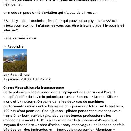
néandertal.
un medecin passionné d’aviation qui n’a pas de cirrus ….
PS: si il y a des « assimilés friqués » qui peuvent se payer un sr22 tant
mieux pour eux non? n’aimeriez vous pas être à leurs place ? hypocrisie?
jalousie?
Belle journée à vous
⮑
Répondre
par
Adam Shaw
13 janvier 2010 à 10 h 47 min
Cirrus Aircraft joue la transparence
Cette polémique liée aux accidents impliquant des Cirrus est l’exact
« copié/collé » de la vielle polémique sur les Bonanza « Doctor-Killer »
mono et bi-moteurs. On parle dans les deux cas de machines
performantes mises entre les mains de « jeunes » pilotes : on le sait bien,
400 hdv c’est peanuts ! Ces « jeunes » pilotes pensent pourtant pouvoir
transférer leur (parfois) grandes compétences professionnelles
(médecins, avocats, PDG…) à l’aviation par le truchement d’important
moyens financiers… achat d’avion « sexy et en vogue » et licences parfois
bâclées par des instructeurs — impressionnés par le « Monsieur. »