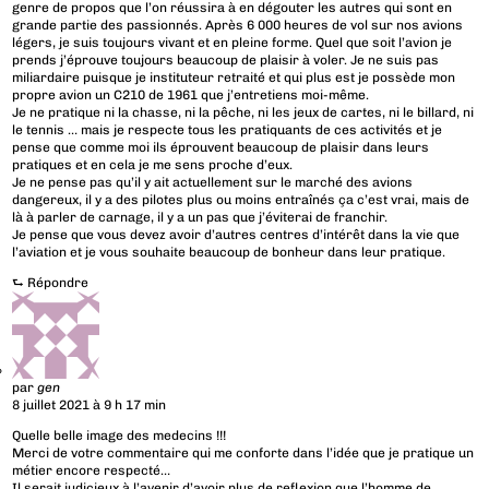
genre de propos que l’on réussira à en dégouter les autres qui sont en
grande partie des passionnés. Après 6 000 heures de vol sur nos avions
légers, je suis toujours vivant et en pleine forme. Quel que soit l’avion je
prends j’éprouve toujours beaucoup de plaisir à voler. Je ne suis pas
miliardaire puisque je instituteur retraité et qui plus est je possède mon
propre avion un C210 de 1961 que j’entretiens moi-même.
Je ne pratique ni la chasse, ni la pêche, ni les jeux de cartes, ni le billard, ni
le tennis … mais je respecte tous les pratiquants de ces activités et je
pense que comme moi ils éprouvent beaucoup de plaisir dans leurs
pratiques et en cela je me sens proche d’eux.
Je ne pense pas qu’il y ait actuellement sur le marché des avions
dangereux, il y a des pilotes plus ou moins entraînés ça c’est vrai, mais de
là à parler de carnage, il y a un pas que j’éviterai de franchir.
Je pense que vous devez avoir d’autres centres d’intérêt dans la vie que
l’aviation et je vous souhaite beaucoup de bonheur dans leur pratique.
⮑
Répondre
par
gen
8 juillet 2021 à 9 h 17 min
Quelle belle image des medecins !!!
Merci de votre commentaire qui me conforte dans l’idée que je pratique un
métier encore respecté…
Il serait judicieux à l’avenir d’avoir plus de reflexion que l’homme de