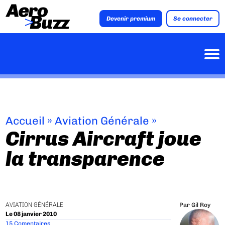
Devenir premium
Se connecter
Accueil
»
Aviation Générale
»
Cirrus Aircraft joue
la transparence
AVIATION GÉNÉRALE
Par
Gil Roy
Le 08 janvier 2010
15 Comentaires