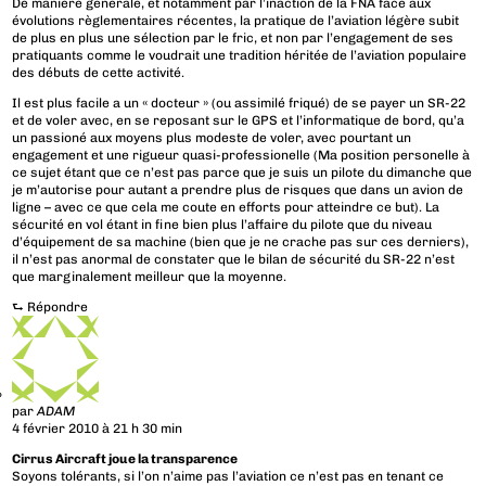
De manière générale, et notamment par l’inaction de la FNA face aux
évolutions règlementaires récentes, la pratique de l’aviation légère subit
de plus en plus une sélection par le fric, et non par l’engagement de ses
pratiquants comme le voudrait une tradition héritée de l’aviation populaire
des débuts de cette activité.
Il est plus facile a un « docteur » (ou assimilé friqué) de se payer un SR-22
et de voler avec, en se reposant sur le GPS et l’informatique de bord, qu’a
un passioné aux moyens plus modeste de voler, avec pourtant un
engagement et une rigueur quasi-professionelle (Ma position personelle à
ce sujet étant que ce n’est pas parce que je suis un pilote du dimanche que
je m’autorise pour autant a prendre plus de risques que dans un avion de
ligne – avec ce que cela me coute en efforts pour atteindre ce but). La
sécurité en vol étant in fine bien plus l’affaire du pilote que du niveau
d’équipement de sa machine (bien que je ne crache pas sur ces derniers),
il n’est pas anormal de constater que le bilan de sécurité du SR-22 n’est
que marginalement meilleur que la moyenne.
⮑
Répondre
par
ADAM
4 février 2010 à 21 h 30 min
Cirrus Aircraft joue la transparence
Soyons tolérants, si l’on n’aime pas l’aviation ce n’est pas en tenant ce