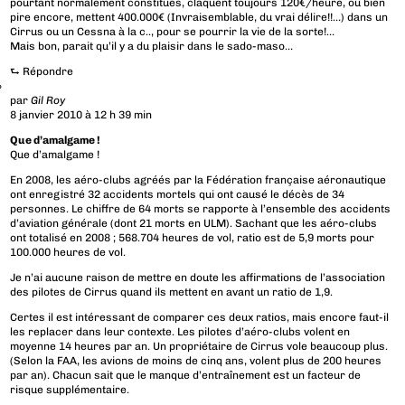
pourtant normalement constitués, claquent toujours 120€/heure, ou bien
pire encore, mettent 400.000€ (Invraisemblable, du vrai délire!!…) dans un
Cirrus ou un Cessna à la c.., pour se pourrir la vie de la sorte!…
Mais bon, parait qu’il y a du plaisir dans le sado-maso…
⮑
Répondre
par
Gil Roy
8 janvier 2010 à 12 h 39 min
Que d’amalgame !
Que d’amalgame !
En 2008, les aéro-clubs agréés par la Fédération française aéronautique
ont enregistré 32 accidents mortels qui ont causé le décès de 34
personnes. Le chiffre de 64 morts se rapporte à l’ensemble des accidents
d’aviation générale (dont 21 morts en ULM). Sachant que les aéro-clubs
ont totalisé en 2008 ; 568.704 heures de vol, ratio est de 5,9 morts pour
100.000 heures de vol.
Je n’ai aucune raison de mettre en doute les affirmations de l’association
des pilotes de Cirrus quand ils mettent en avant un ratio de 1,9.
Certes il est intéressant de comparer ces deux ratios, mais encore faut-il
les replacer dans leur contexte. Les pilotes d’aéro-clubs volent en
moyenne 14 heures par an. Un propriétaire de Cirrus vole beaucoup plus.
(Selon la FAA, les avions de moins de cinq ans, volent plus de 200 heures
par an). Chacun sait que le manque d’entraînement est un facteur de
risque supplémentaire.