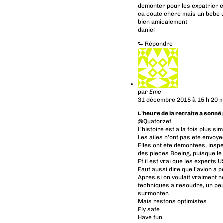
demonter pour les expatrier e
ca coute chere mais un bebe u
bien amicalement
daniel
⮑
Répondre
par
Emc
31 décembre 2015 à 15 h 20 m
L’heure de la retraite a sonné
@Quatorzef
L’histoire est a la fois plus s
Les ailes n’ont pas ete envoye
Elles ont ete demontees, insp
des pieces Boeing, puisque le 
Et il est vrai que les experts U
Faut aussi dire que l’avion a p
Apres si on voulait vraiment n
techniques a resoudre, un peu
surmonter.
Mais restons optimistes
Fly safe
Have fun