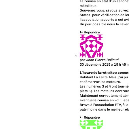
La remise en état d’un aéronef
métallique.
Souvenez vous, si vous suivez
States, pour vérification de l
l’association apporte à cet avi
Un jour possible nous le rever
⮑
Répondre
par
Jean Pierre Ballaud
30 décembre 2015 à 19 h 49 m
L’heure de la retraite a sonné
Habitant La Ferté Alais, j’ai 
redémarrer les moteurs.
Les numéros 3 et 4 ont tourné 
piste :-). Les moteurs centraux
Maintenant correctement abri
éventuelle remise en vol … et 
Bravo à l’association FTV, à la 
patrimoine dans le meilleur ét
⮑
Répondre