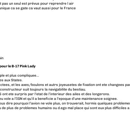
t pas un seul est prévus pour reprendre l air
nique ca se gate ca vaut aussi pour le France
in
 pour le B-17 Pink Lady
imple et plus compliquee…
es aux States.
ectees, et les axes/boulons et autrs joyeusetes de fixation ont ete changees pa
constructeur suit toujours la navigabilite du bestiau.
S ont ete surpris par l’etat de l’interieur des ailes et des longerons.
eu vole a l’IGN et qu’il a beneficie a l’epoque d’une maintenance soignee.
ous dire pourquoi l’avion ne vole plus, on trouverait, hormis quelques probleme
 de plus de problemes humains ou d.ego mal place qui sont eux plus difficiles a