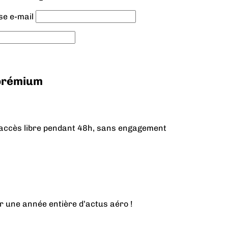
se e-mail
 prémium
n accès libre pendant 48h, sans engagement
r une année entière d’actus aéro !