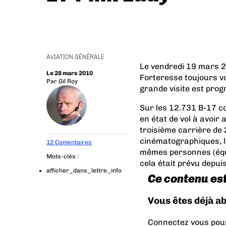
AVIATION GÉNÉRALE
Le vendredi 19 mars 20
Le 28 mars 2010
Forteresse toujours vo
Par
Gil Roy
grande visite est pro
Sur les 12.731 B-17 co
en état de vol à avoir
troisième carrière de
cinématographiques, l
12 Comentaires
mêmes personnes (équ
Mots-clés :
cela était prévu depui
afficher_dans_lettre_info
Ce contenu es
Vous êtes déjà a
Connectez vous pour 