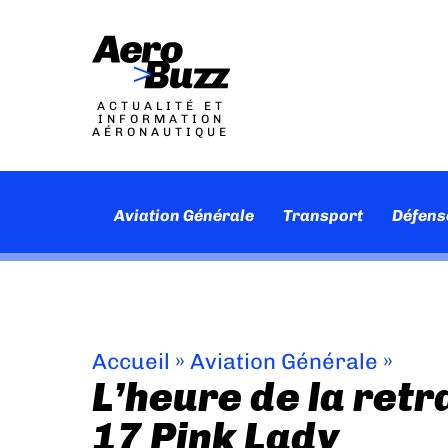
ACTUALITÉ ET
INFORMATION
AÉRONAUTIQUE
Aviation Générale
Transport
Défens
Accueil
»
Aviation Générale
»
L’heure de la retr
17 Pink Lady