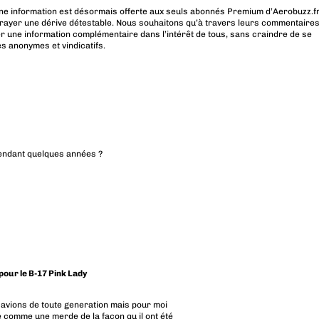
ne information est désormais offerte aux seuls abonnés Premium d’Aerobuzz.fr
rayer une dérive détestable. Nous souhaitons qu’à travers leurs commentaires
r une information complémentaire dans l’intérêt de tous, sans craindre de se
es anonymes et vindicatifs.
pendant quelques années ?
 pour le B-17 Pink Lady
s avions de toute generation mais pour moi
 comme une merde de la facon qu il ont été