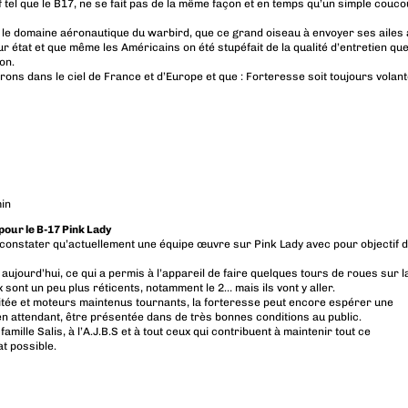
 tel que le B17, ne se fait pas de la même façon et en temps qu’un simple couco
 le domaine aéronautique du warbird, que ce grand oiseau à envoyer ses ailes
eur état et que même les Américains on été stupéfait de la qualité d’entretien qu
on.
rons dans le ciel de France et d’Europe et que : Forteresse soit toujours volant
in
 pour le B-17 Pink Lady
pu constater qu’actuellement une équipe œuvre sur Pink Lady avec pour objectif 
aujourd’hui, ce qui a permis à l’appareil de faire quelques tours de roues sur l
 sont un peu plus réticents, notamment le 2… mais ils vont y aller.
tée et moteurs maintenus tournants, la forteresse peut encore espérer une
en attendant, être présentée dans de très bonnes conditions au public.
famille Salis, à l’A.J.B.S et à tout ceux qui contribuent à maintenir tout ce
at possible.