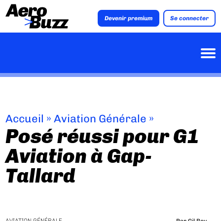
Devenir premium
Se connecter
Accueil
»
Aviation Générale
»
Posé réussi pour G1
Aviation à Gap-
Tallard