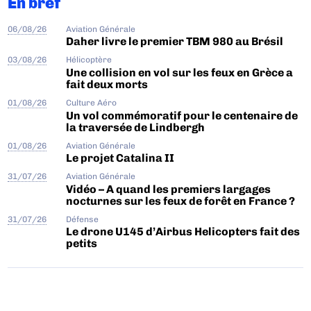
En bref
06/08/26
Aviation Générale
Daher livre le premier TBM 980 au Brésil
03/08/26
Hélicoptère
Une collision en vol sur les feux en Grèce a
fait deux morts
01/08/26
Culture Aéro
Un vol commémoratif pour le centenaire de
la traversée de Lindbergh
01/08/26
Aviation Générale
Le projet Catalina II
31/07/26
Aviation Générale
Vidéo – A quand les premiers largages
nocturnes sur les feux de forêt en France ?
31/07/26
Défense
Le drone U145 d’Airbus Helicopters fait des
petits